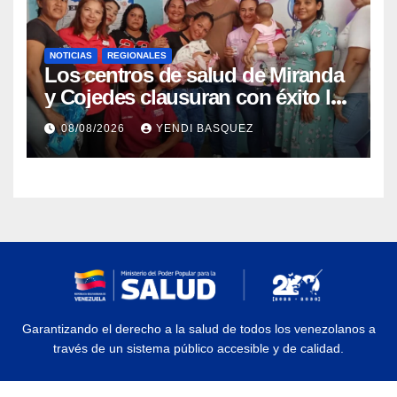
NOTICIAS
REGIONALES
Los centros de salud de Miranda
y Cojedes clausuran con éxito la
Semana Mundial de la Lactancia
08/08/2026
YENDI BASQUEZ
Materna
Garantizando el derecho a la salud de todos los venezolanos a
través de un sistema público accesible y de calidad.