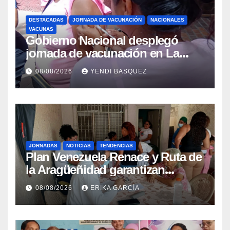
DESTACADAS
JORNADA DE VACUNACIÓN
NACIONALES
VACUNAS
Gobierno Nacional desplegó
jornada de vacunación en La
Guaira para garantizar protección
08/08/2026
YENDI BASQUEZ
epidemiológica
JORNADAS
NOTICIAS
TENDENCIAS
Plan Venezuela Renace y Ruta de
la Aragüeñidad garantizan
atención médica integral en
08/08/2026
ERIKA GARCÍA
Aragua