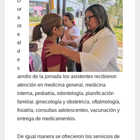
D
ur
a
nt
e
el
d
e
s
arrollo de la jornada los asistentes recibieron
atención en medicina general, medicina
interna, pediatría, odontología, planificación
familiar, ginecología y obstetricia, oftalmología,
fisiatría, consultas adolescentes, vacunación y
entrega de medicamentos.
De igual manera se ofrecieron los servicios de