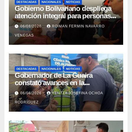
DESTACADAS
NACIONALES
NOTICIAS
Gobierno Bolivariano despliega
atención integral para personas
con discapacidad en
06/08/2026
ROIMAN FERMIN NAVARRO
campamentos de La Guaira
VENEGAS
DESTACADAS
NACIONALES
NOTICIAS
Gobernador de La Guaira
constató avances en la
rehabilitación del Hospitalito de
06/08/2026
YENTZA JOSEFINA OCHOA
Catia la Mar
RODRÍGUEZ