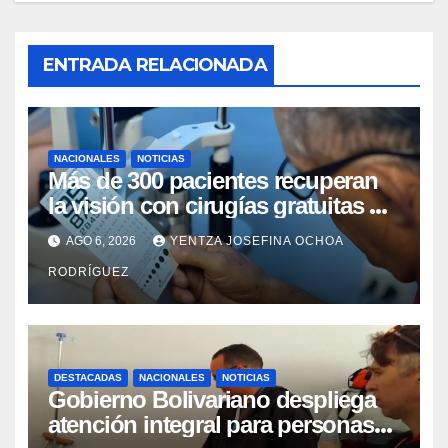
ENTRADA RELACIONADA
NACIONALES
NOTICIAS
Más de 300 pacientes recuperan
la visión con cirugías gratuitas de
cataratas en Zulia
AGO 6, 2026
YENTZA JOSEFINA OCHOA
RODRÍGUEZ
DESTACADAS
NACIONALES
NOTICIAS
Gobierno Bolivariano despliega
atención integral para personas