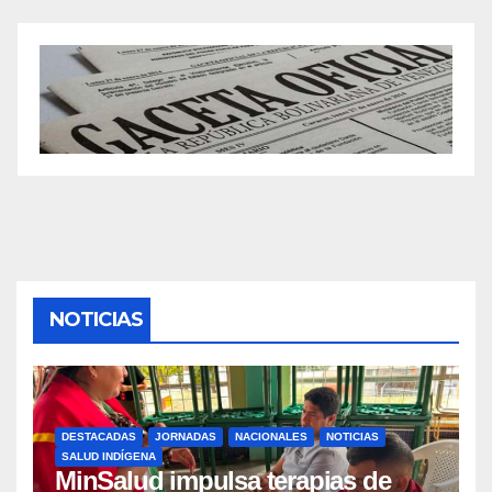
NOTICIAS
DESTACADAS
JORNADAS
NACIONALES
NOTICIAS
SALUD INDÍGENA
MinSalud impulsa terapias de