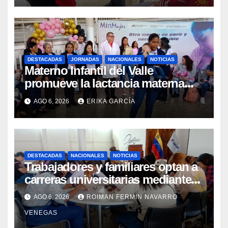
DESTACADAS
JORNADAS
NACIONALES
NOTICIAS
Materno Infantil del Valle
promueve la lactancia materna
como un inicio sostenible para la
AGO 6, 2026
ERIKA GARCÍA
vida
DESTACADAS
NACIONALES
NOTICIAS
Trabajadores y familiares optan a
carreras universitarias mediante
convenio entre MinSalud y la UCV
AGO 6, 2026
ROIMAN FERMIN NAVARRO
VENEGAS