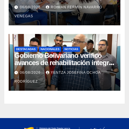
convenio entre MinSalud y la
06/08/2026
ROIMAN FERMIN NAVARRO
UCV
VENEGAS
DESTACADAS
NACIONALES
NOTICIAS
Gobierno Bolivariano verificó
avances de rehabilitación integral
en el Hospital Dr. José María
06/08/2026
YENTZA JOSEFINA OCHOA
Vargas
RODRÍGUEZ