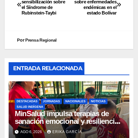
sensibilización sobre
sobre enfermedades
el Síndrome de
endémicas en el
Rubinstein-Taybi
estado Bolívar
Por
Prensa Regional
ENTRADA RELACIONADA
DESTACADAS
JORNADAS
NACIONALES
NOTICIAS
SALUD INDÍGENA
MinSalud impulsa terapias de
sanación emocional y resiliencia
post-sismo junto a comunidades
AGO 6, 2026
ERIKA GARCÍA
indígenas en Caracas