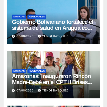
NOTICIAS
REGIONALES
Gobierno Bolivariano fortalece el
sistema de salud en Aragua con
la reinauguración del CDI La
07/08/2026
YENDI BASQUEZ
Mora
NOTICIAS
REGIONALES
​Amazonas: Inauguraron Rincón
Madre-Bebé en el CPT II Brisas
del Aeropuerto ​Inauguraron
07/08/2026
YENDI BASQUEZ
Rincón