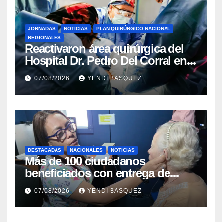
JORNADAS
NOTICIAS
PLAN QUIRÚRGICO NACIONAL
REGIONALES
Reactivaron área quirúrgica del
Hospital Dr. Pedro Del Corral en
Guárico
07/08/2026
YENDI BASQUEZ
DESTACADAS
NACIONALES
NOTICIAS
Más de 100 ciudadanos
beneficiados con entrega de
prótesis auditivas en el Centro de
07/08/2026
YENDI BASQUEZ
Rehabilitación J.J. Arvelo