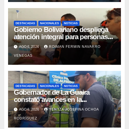
DESTACADAS
NACIONALES
NOTICIAS
Gobierno Bolivariano despliega
atención integral para personas
con discapacidad en
AGO 6, 2026
ROIMAN FERMIN NAVARRO
campamentos de La Guaira
VENEGAS
DESTACADAS
NACIONALES
NOTICIAS
Gobernador de La Guaira
constató avances en la
rehabilitación del Hospitalito de
AGO 6, 2026
YENTZA JOSEFINA OCHOA
Catia la Mar
RODRÍGUEZ