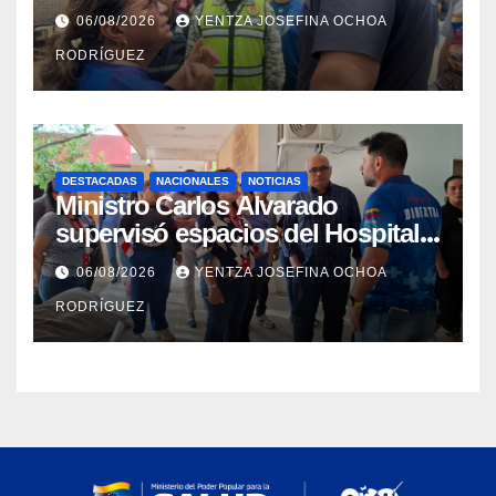
rehabilitación del Hospitalito de
06/08/2026
YENTZA JOSEFINA OCHOA
Catia la Mar
RODRÍGUEZ
DESTACADAS
NACIONALES
NOTICIAS
Ministro Carlos Alvarado
supervisó espacios del Hospital
Dermatológico Dr. Martín Vegas
06/08/2026
YENTZA JOSEFINA OCHOA
en La Guaira
RODRÍGUEZ