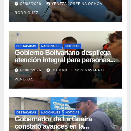
cataratas en Zulia
06/08/2026
YENTZA JOSEFINA OCHOA
RODRÍGUEZ
DESTACADAS
NACIONALES
NOTICIAS
Gobierno Bolivariano despliega
atención integral para personas
con discapacidad en
06/08/2026
ROIMAN FERMIN NAVARRO
campamentos de La Guaira
VENEGAS
DESTACADAS
NACIONALES
NOTICIAS
Gobernador de La Guaira
constató avances en la