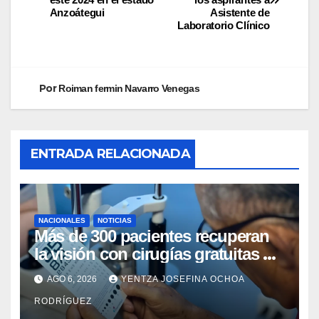
Anzoátegui
Asistente de
Laboratorio Clínico
Por
Roiman fermin Navarro Venegas
ENTRADA RELACIONADA
NACIONALES
NOTICIAS
Más de 300 pacientes recuperan
la visión con cirugías gratuitas de
cataratas en Zulia
AGO 6, 2026
YENTZA JOSEFINA OCHOA
RODRÍGUEZ