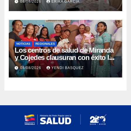
08/08/2026
ERIKA GARCÍA
Aragua
NOTICIAS
REGIONALES
Los centros de salud de Miranda
y Cojedes clausuran con éxito la
Semana Mundial de la Lactancia
08/08/2026
YENDI BASQUEZ
Materna