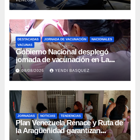
beneficiar a cientos de pacientes
DESTACADAS
JORNADA DE VACUNACIÓN
NACIONALES
VACUNAS
Gobierno Nacional desplegó
jornada de vacunación en La
Guaira para garantizar protección
08/08/2026
YENDI BASQUEZ
epidemiológica
JORNADAS
NOTICIAS
TENDENCIAS
Plan Venezuela Renace y Ruta de
la Aragüeñidad garantizan
atención médica integral en