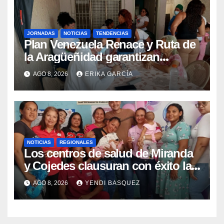
JORNADAS
NOTICIAS
TENDENCIAS
Plan Venezuela Renace y Ruta de
la Aragüeñidad garantizan
atención médica integral en
AGO 8, 2026
ERIKA GARCÍA
Aragua
NOTICIAS
REGIONALES
Los centros de salud de Miranda
y Cojedes clausuran con éxito la
Semana Mundial de la Lactancia
AGO 8, 2026
YENDI BASQUEZ
Materna