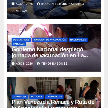
Colangiopancreatografía
AGO 9, 2026
ROIMAN FERMIN NAVARRO
Retrógrada Endoscópica para
VENEGAS
beneficiar a cientos de pacientes
DESTACADAS
JORNADA DE VACUNACIÓN
NACIONALES
VACUNAS
Gobierno Nacional desplegó
jornada de vacunación en La
Guaira para garantizar protección
AGO 8, 2026
YENDI BASQUEZ
epidemiológica
JORNADAS
NOTICIAS
TENDENCIAS
Plan Venezuela Renace y Ruta de
la Aragüeñidad garantizan