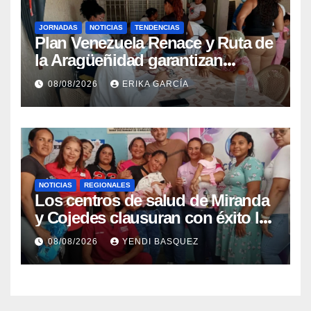
JORNADAS
NOTICIAS
TENDENCIAS
Plan Venezuela Renace y Ruta de
la Aragüeñidad garantizan
atención médica integral en
08/08/2026
ERIKA GARCÍA
Aragua
NOTICIAS
REGIONALES
Los centros de salud de Miranda
y Cojedes clausuran con éxito la
Semana Mundial de la Lactancia
08/08/2026
YENDI BASQUEZ
Materna