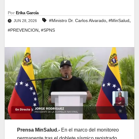
Por
Erika García
,
,
#Ministro Dr. Carlos Alvarado
#MinSalud
JUN 28, 2026
,
#PREVENCION
#SPNS
Prensa MinSalud.-
En el marco del monitoreo
permanente tras el doblete sísmico registrado