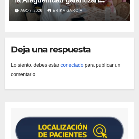
atención médica integral en
AGO 8, 2026
ERIKA GARCÍA
Aragua
Deja una respuesta
Lo siento, debes estar
conectado
para publicar un
comentario.