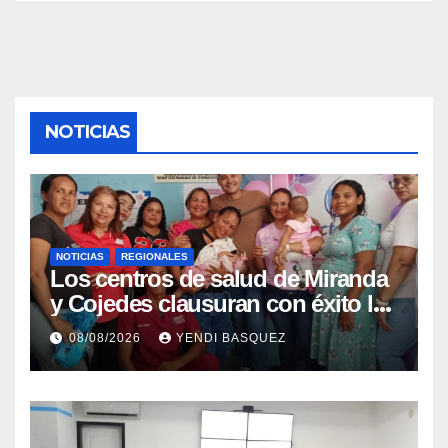
NOTICIAS
NOTICIAS
REGIONALES
Los centros de salud de Miranda
y Cojedes clausuran con éxito la
Semana Mundial de la Lactancia
08/08/2026
YENDI BASQUEZ
Materna