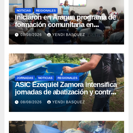
NOTICIAS
REGIONALES
Iniciaron en Aragua programa de
formación comunitaria en
atención a personas con
08/08/2026
YENDI BASQUEZ
discapacidad
JORNADAS
NOTICIAS
REGIONALES
ASIC Ezequiel Zamora intensifica
jornadas de abatización y control
de vectores en comunidades del
08/08/2026
YENDI BASQUEZ
Guárico