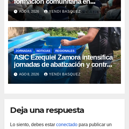
formación comunitaria en
atención a personas con
AGO 8, 2026
YENDI BASQUEZ
discapacidad
JORNADAS
NOTICIAS
REGIONALES
ASIC Ezequiel Zamora intensifica
jornadas de abatización y control
de vectores en comunidades del
AGO 8, 2026
YENDI BASQUEZ
Guárico
Deja una respuesta
Lo siento, debes estar
conectado
para publicar un