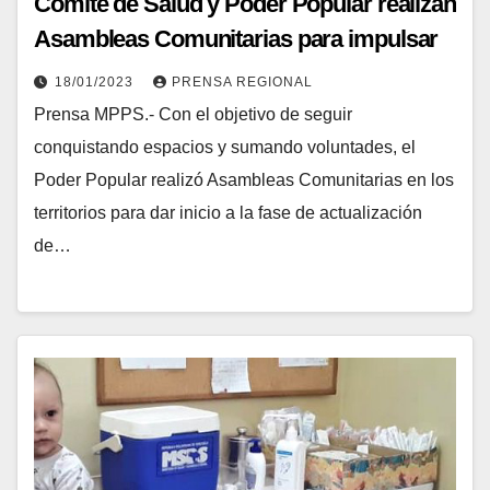
Comité de Salud y Poder Popular realizan
Asambleas Comunitarias para impulsar
plan de actualización en las ASIC
18/01/2023
PRENSA REGIONAL
Prensa MPPS.- Con el objetivo de seguir
conquistando espacios y sumando voluntades, el
Poder Popular realizó Asambleas Comunitarias en los
territorios para dar inicio a la fase de actualización
de…