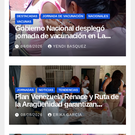
DESTACADAS
JORNADA DE VACUNACIÓN
NACIONALES
VACUNAS
Gobierno Nacional desplegó
jornada de vacunación en La
Guaira para garantizar protección
08/08/2026
YENDI BASQUEZ
epidemiológica
JORNADAS
NOTICIAS
TENDENCIAS
Plan Venezuela Renace y Ruta de
la Aragüeñidad garantizan
atención médica integral en
08/08/2026
ERIKA GARCÍA
Aragua