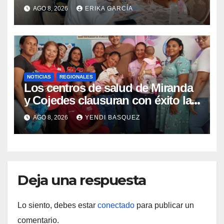
atención médica integral en
AGO 8, 2026
ERIKA GARCÍA
Aragua
NOTICIAS
REGIONALES
Los centros de salud de Miranda
y Cojedes clausuran con éxito la
Semana Mundial de la Lactancia
AGO 8, 2026
YENDI BASQUEZ
Materna
Deja una respuesta
Lo siento, debes estar
conectado
para publicar un
comentario.