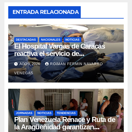
ENTRADA RELACIONADA
DESTACADAS
NACIONALES
NOTICIAS
El Hospital Vargas de Caracas
reactiva el servicio de
Colangiopancreatografía
AGO 9, 2026
ROIMAN FERMIN NAVARRO
Retrógrada Endoscópica para
VENEGAS
beneficiar a cientos de pacientes
JORNADAS
NOTICIAS
TENDENCIAS
Plan Venezuela Renace y Ruta de
la Aragüeñidad garantizan