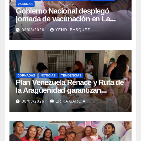
VACUNAS
Gobierno Nacional desplegó
jornada de vacunación en La
Guaira para garantizar protección
08/08/2026
YENDI BASQUEZ
epidemiológica
JORNADAS
NOTICIAS
TENDENCIAS
Plan Venezuela Renace y Ruta de
la Aragüeñidad garantizan
atención médica integral en
08/08/2026
ERIKA GARCÍA
Aragua