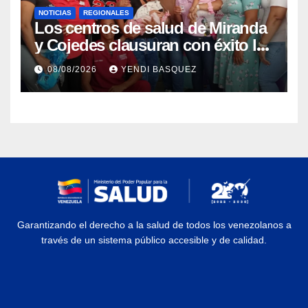
NOTICIAS
REGIONALES
Los centros de salud de Miranda
y Cojedes clausuran con éxito la
Semana Mundial de la Lactancia
08/08/2026
YENDI BASQUEZ
Materna
Garantizando el derecho a la salud de todos los venezolanos a
través de un sistema público accesible y de calidad.