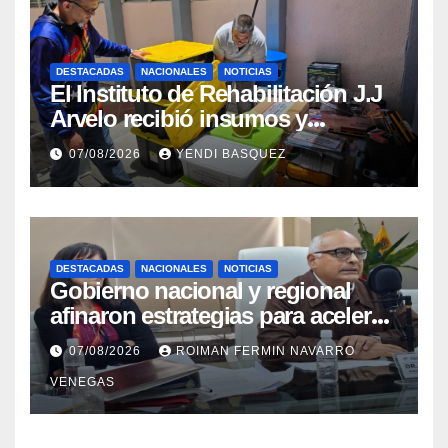
DESTACADAS
NACIONALES
NOTICIAS
El Instituto de Rehabilitación J.J
Arvelo recibió insumos y
herramientas para la atención de
07/08/2026
YENDI BASQUEZ
personas con discapacidad
DESTACADAS
NACIONALES
NOTICIAS
Gobierno nacional y regional
afinaron estrategias para acelerar
la vacunación antirrábica en el
07/08/2026
ROIMAN FERMIN NAVARRO
estado Zulia
VENEGAS