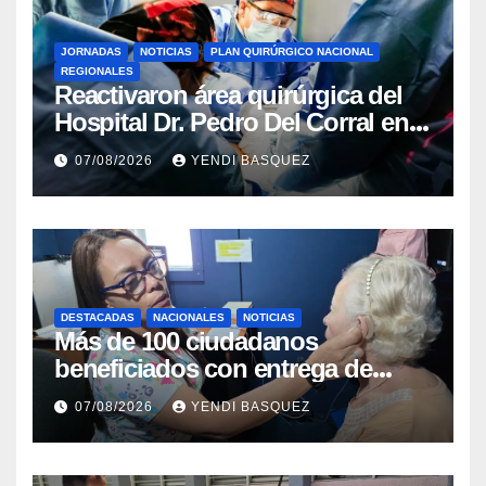
JORNADAS
NOTICIAS
PLAN QUIRÚRGICO NACIONAL
REGIONALES
Reactivaron área quirúrgica del
Hospital Dr. Pedro Del Corral en
Guárico
07/08/2026
YENDI BASQUEZ
DESTACADAS
NACIONALES
NOTICIAS
Más de 100 ciudadanos
beneficiados con entrega de
prótesis auditivas en el Centro de
07/08/2026
YENDI BASQUEZ
Rehabilitación J.J. Arvelo