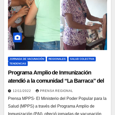
JORNADA DE VACUNACIÓN
REGIONALES
SALUD COLECTIVA
TENDENCIAS
Programa Amplio de Inmunización
atendió a la comunidad “La Barraca” del
estado Carabobo
12/11/2022
PRENSA REGIONAL
Prensa MPPS- El Ministerio del Poder Popular para la
Salud (MPPS) a través del Programa Amplio de
Inmunización (PAI), ofreció jornadas de vacunación