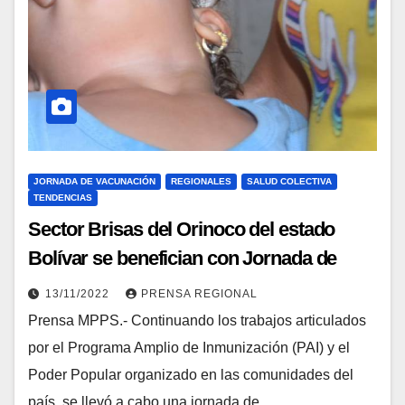
JORNADA DE VACUNACIÓN
REGIONALES
SALUD COLECTIVA
TENDENCIAS
Sector Brisas del Orinoco del estado
Bolívar se benefician con Jornada de
Vacunación
13/11/2022
PRENSA REGIONAL
Prensa MPPS.- Continuando los trabajos articulados
por el Programa Amplio de Inmunización (PAI) y el
Poder Popular organizado en las comunidades del
país, se llevó a cabo una jornada de…