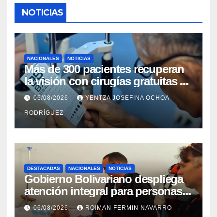
NOTICIAS
NACIONALES
NOTICIAS
Más de 300 pacientes recuperan
la visión con cirugías gratuitas de
cataratas en Zulia
06/08/2026
YENTZA JOSEFINA OCHOA
RODRÍGUEZ
DESTACADAS
NACIONALES
NOTICIAS
Gobierno Bolivariano despliega
atención integral para personas
con discapacidad en
06/08/2026
ROIMAN FERMIN NAVARRO
campamentos de La Guaira