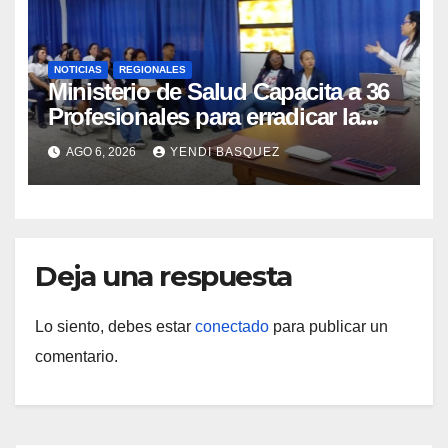
NOTICIAS
REGIONALES
Ministerio de Salud Capacita a 36
Profesionales para erradicar la
Tuberculosis en Yaracuy
AGO 6, 2026
YENDI BASQUEZ
Deja una respuesta
Lo siento, debes estar
conectado
para publicar un
comentario.