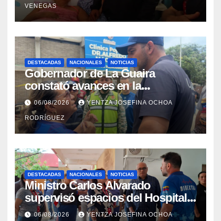
VENEGAS
DESTACADAS
NACIONALES
NOTICIAS
Gobernador de La Guaira
constató avances en la
rehabilitación del Hospitalito de
06/08/2026
YENTZA JOSEFINA OCHOA
Catia la Mar
RODRÍGUEZ
DESTACADAS
NACIONALES
NOTICIAS
Ministro Carlos Alvarado
supervisó espacios del Hospital
Dermatológico Dr. Martín Vegas
06/08/2026
YENTZA JOSEFINA OCHOA