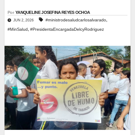
Por
YANQUELINE JOSEFINA REYES OCHOA
,
#ministrodesaludcarlosalvarado
JUN 2, 2026
,
#MinSalud
#PresidentaEncargadaDelcyRodriguez