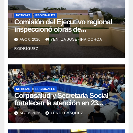
NOTICIAS
REGIONALES
Comisión del Ejecutivo regional
inspeccionó obras de
recuperación en la Maternidad
AGO 6, 2026
YENTZA JOSEFINA OCHOA
Integral Aragua
RODRÍGUEZ
NOTICIAS
REGIONALES
Corposalud y Secretaría Social
fortalecen la atención en 23
municipios
AGO 6, 2026
YENDI BASQUEZ