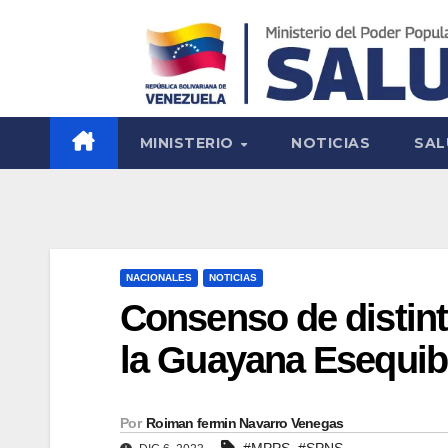
MINISTERIO
NOTICIAS
SAL
NACIONALES
NOTICIAS
Consenso de distint
la Guayana Esequib
Por
Roiman fermin Navarro Venegas
,
#MPPS
#SPNS