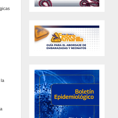
égicas
 la
na