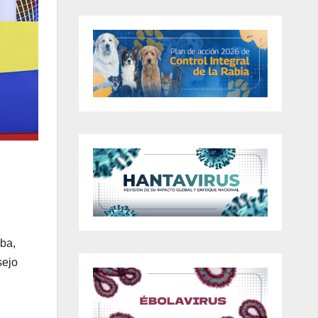
iba,
sejo