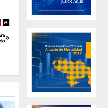
ara
elo