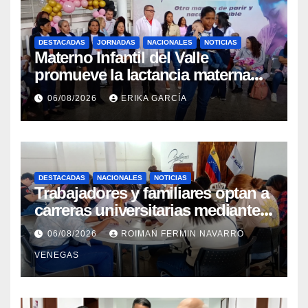
DESTACADAS
JORNADAS
NACIONALES
NOTICIAS
Materno Infantil del Valle
promueve la lactancia materna
como un inicio sostenible para la
06/08/2026
ERIKA GARCÍA
vida
DESTACADAS
NACIONALES
NOTICIAS
Trabajadores y familiares optan a
carreras universitarias mediante
convenio entre MinSalud y la
06/08/2026
ROIMAN FERMIN NAVARRO
UCV
VENEGAS