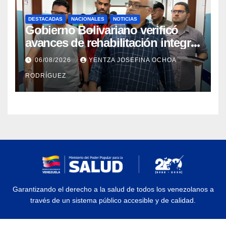
DESTACADAS
NACIONALES
NOTICIAS
Gobierno Bolivariano verificó
avances de rehabilitación integral
en el Hospital Dr. José María
06/08/2026
YENTZA JOSEFINA OCHOA
Vargas
RODRÍGUEZ
Garantizando el derecho a la salud de todos los venezolanos a
través de un sistema público accesible y de calidad.