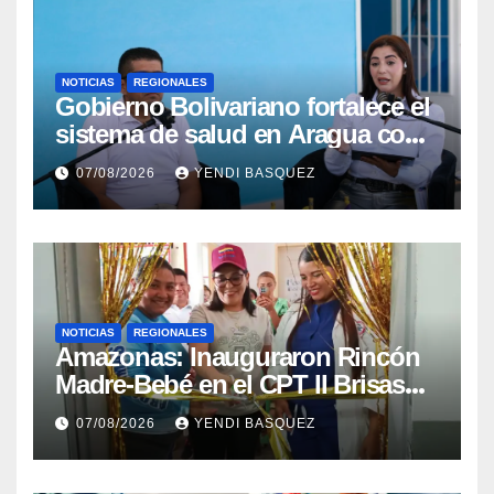
NOTICIAS
REGIONALES
Gobierno Bolivariano fortalece el
sistema de salud en Aragua con
la reinauguración del CDI La
07/08/2026
YENDI BASQUEZ
Mora
NOTICIAS
REGIONALES
​Amazonas: Inauguraron Rincón
Madre-Bebé en el CPT II Brisas
del Aeropuerto ​Inauguraron
07/08/2026
YENDI BASQUEZ
Rincón