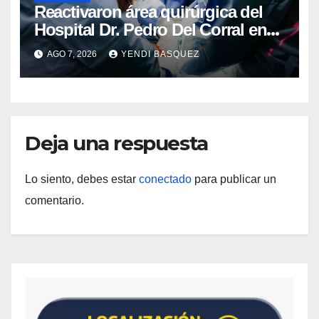
Reactivaron área quirúrgica del
Hospital Dr. Pedro Del Corral en
Guárico
AGO 7, 2026
YENDI BASQUEZ
Deja una respuesta
Lo siento, debes estar
conectado
para publicar un
comentario.