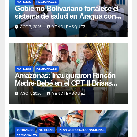
NOTICIAS
REGIONALES
Gobierno Bolivariano fortalece el
sistema de salud en Aragua con
la reinauguración del CDI La Mora
AGO 7, 2026
YENDI BASQUEZ
NOTICIAS
REGIONALES
​Amazonas: Inauguraron Rincón
Madre-Bebé en el CPT II Brisas
del Aeropuerto ​Inauguraron
AGO 7, 2026
YENDI BASQUEZ
Rincón
JORNADAS
NOTICIAS
PLAN QUIRÚRGICO NACIONAL
REGIONALES