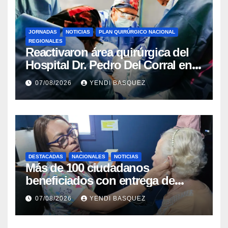
JORNADAS
NOTICIAS
PLAN QUIRÚRGICO NACIONAL
REGIONALES
Reactivaron área quirúrgica del
Hospital Dr. Pedro Del Corral en
Guárico
07/08/2026
YENDI BASQUEZ
DESTACADAS
NACIONALES
NOTICIAS
Más de 100 ciudadanos
beneficiados con entrega de
prótesis auditivas en el Centro de
07/08/2026
YENDI BASQUEZ
Rehabilitación J.J. Arvelo