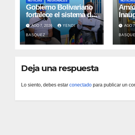
NOTICIAS
REGIONALES
NOTICIAS
Gobierno Bolivariano
​Ama
fortalece el sistema de
Inau
salud en Aragua con la
Madr
AGO 7, 2026
YENDI
AGO 7
reinauguración del CDI
II Br
BASQUEZ
BASQU
La Mora
Aerop
Inau
Deja una respuesta
Lo siento, debes estar
conectado
para publicar un co