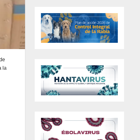
 de
 la