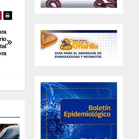
ura
rio
tal
era