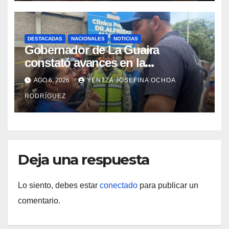
DESTACADAS
NACIONALES
NOTICIAS
Gobernador de La Guaira
constató avances en la
rehabilitación del Hospitalito de
AGO 6, 2026
YENTZA JOSEFINA OCHOA
Catia la Mar
RODRÍGUEZ
Deja una respuesta
Lo siento, debes estar
conectado
para publicar un
comentario.