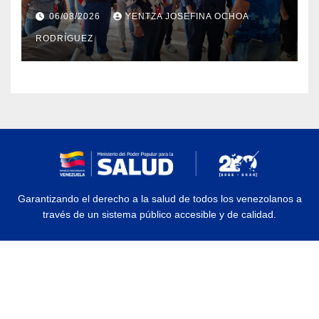
Dermatológico Dr. Martín Vegas
06/08/2026
YENTZA JOSEFINA OCHOA
en La Guaira
RODRÍGUEZ
Garantizando el derecho a la salud de todos los venezolanos a
través de un sistema público accesible y de calidad.