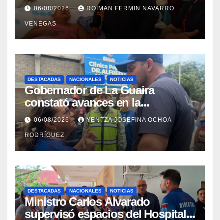
con discapacidad en
06/08/2026
ROIMAN FERMIN NAVARRO
campamentos de La Guaira
VENEGAS
DESTACADAS
NACIONALES
NOTICIAS
Gobernador de La Guaira
constató avances en la
rehabilitación del Hospitalito de
06/08/2026
YENTZA JOSEFINA OCHOA
Catia la Mar
RODRÍGUEZ
DESTACADAS
NACIONALES
NOTICIAS
Ministro Carlos Alvarado
supervisó espacios del Hospital