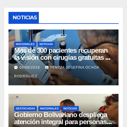
NOTICIAS
NACIONALES
NOTICIAS
Más de 300 pacientes recuperan
la visión con cirugías gratuitas de
cataratas en Zulia
06/08/2026
YENTZA JOSEFINA OCHOA
RODRÍGUEZ
DESTACADAS
NACIONALES
NOTICIAS
Gobierno Bolivariano despliega
atención integral para personas