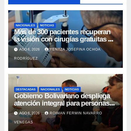
NACIONALES
NOTICIAS
Más de 300 pacientes recuperan
la visión con cirugías gratuitas de
cataratas en Zulia
AGO 6, 2026
YENTZA JOSEFINA OCHOA
RODRÍGUEZ
DESTACADAS
NACIONALES
NOTICIAS
Gobierno Bolivariano despliega
atención integral para personas
con discapacidad en
AGO 6, 2026
ROIMAN FERMIN NAVARRO
campamentos de La Guaira
VENEGAS