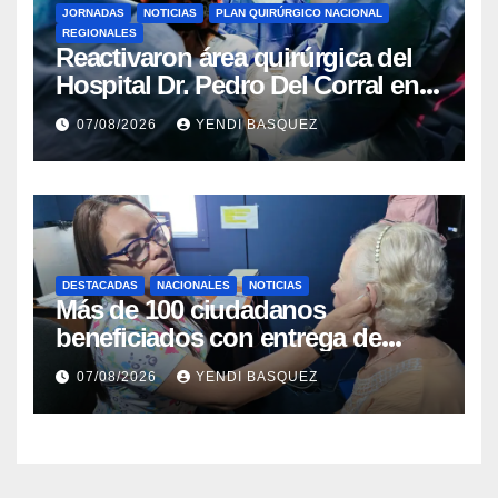
JORNADAS
NOTICIAS
PLAN QUIRÚRGICO NACIONAL
REGIONALES
Reactivaron área quirúrgica del
Hospital Dr. Pedro Del Corral en
Guárico
07/08/2026
YENDI BASQUEZ
DESTACADAS
NACIONALES
NOTICIAS
Más de 100 ciudadanos
beneficiados con entrega de
prótesis auditivas en el Centro de
07/08/2026
YENDI BASQUEZ
Rehabilitación J.J. Arvelo