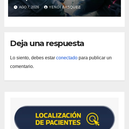
Guárico
AGO 7, 2026
YENDI BASQUEZ
Deja una respuesta
Lo siento, debes estar
conectado
para publicar un
comentario.