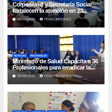
Corposalud y Secretaría Social
fortalecen la atención en 23
municipios
06/08/2026
YENDI BASQUEZ
NOTICIAS
REGIONALES
Ministerio de Salud Capacita a 36
Profesionales para erradicar la
Tuberculosis en Yaracuy
06/08/2026
YENDI BASQUEZ