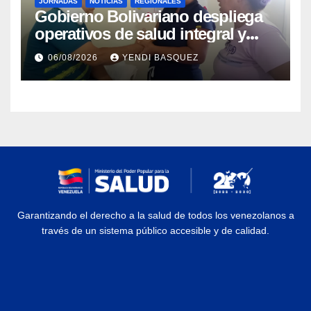
JORNADAS
NOTICIAS
REGIONALES
Gobierno Bolivariano despliega
operativos de salud integral y
protección social en los
06/08/2026
YENDI BASQUEZ
municipios Sucre y Mario
Briceño Iragorry del estado
Aragua
Garantizando el derecho a la salud de todos los venezolanos a
través de un sistema público accesible y de calidad.