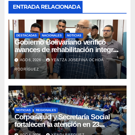
ENTRADA RELACIONADA
DESTACADAS
NACIONALES
NOTICIAS
Gobierno Bolivariano verificó
avances de rehabilitación integral
en el Hospital Dr. José María
AGO 6, 2026
YENTZA JOSEFINA OCHOA
Vargas
RODRÍGUEZ
NOTICIAS
REGIONALES
Corposalud y Secretaría Social
fortalecen la atención en 23
municipios
AGO 6, 2026
YENDI BASQUEZ