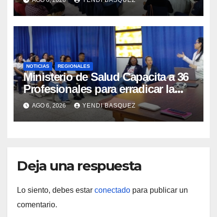
NOTICIAS
REGIONALES
Ministerio de Salud Capacita a 36
Profesionales para erradicar la
Tuberculosis en Yaracuy
AGO 6, 2026
YENDI BASQUEZ
Deja una respuesta
Lo siento, debes estar
conectado
para publicar un
comentario.