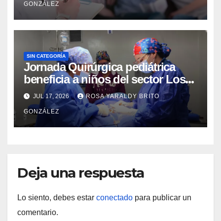
GONZÁLEZ
SIN CATEGORÍA
Jornada Quirúrgica pediátrica
beneficia a niños del sector Los
Curos
JUL 17, 2026
ROSA YARALDY BRITO
GONZÁLEZ
Deja una respuesta
Lo siento, debes estar
conectado
para publicar un
comentario.