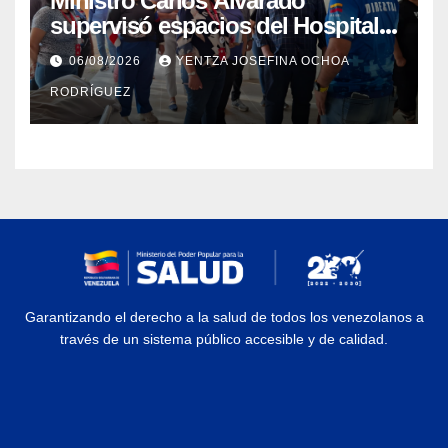
Ministro Carlos Alvarado
supervisó espacios del Hospital
Dermatológico Dr. Martín Vegas
06/08/2026
YENTZA JOSEFINA OCHOA
en La Guaira
RODRÍGUEZ
Garantizando el derecho a la salud de todos los venezolanos a
través de un sistema público accesible y de calidad.