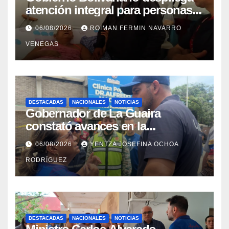
atención integral para personas
con discapacidad en
06/08/2026
ROIMAN FERMIN NAVARRO
campamentos de La Guaira
VENEGAS
DESTACADAS
NACIONALES
NOTICIAS
Gobernador de La Guaira
constató avances en la
rehabilitación del Hospitalito de
06/08/2026
YENTZA JOSEFINA OCHOA
Catia la Mar
RODRÍGUEZ
DESTACADAS
NACIONALES
NOTICIAS