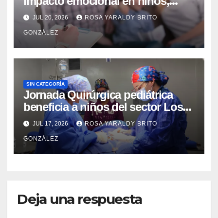
impacto emocional en niños,
niñas, adolescentes y madres
JUL 20, 2026
ROSA YARALDY BRITO
GONZÁLEZ
SIN CATEGORÍA
Jornada Quirúrgica pediátrica
beneficia a niños del sector Los
Curos
JUL 17, 2026
ROSA YARALDY BRITO
GONZÁLEZ
Deja una respuesta