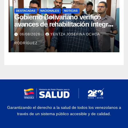
DESTACADAS
NACIONALES
NOTICIAS
Gobierno Bolivariano verificó
avances de rehabilitación integral
en el Hospital Dr. José María
06/08/2026
YENTZA JOSEFINA OCHOA
Vargas
RODRÍGUEZ
Garantizando el derecho a la salud de todos los venezolanos a
través de un sistema público accesible y de calidad.