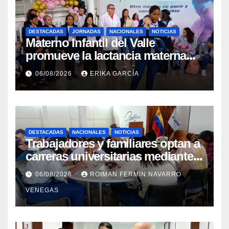
DESTACADAS
JORNADAS
NACIONALES
NOTICIAS
Materno Infantil del Valle
promueve la lactancia materna
como un inicio sostenible para la
06/08/2026
ERIKA GARCÍA
vida
DESTACADAS
NACIONALES
NOTICIAS
Trabajadores y familiares optan a
carreras universitarias mediante
convenio entre MinSalud y la
06/08/2026
ROIMAN FERMIN NAVARRO
UCV
VENEGAS