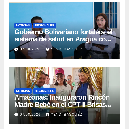
NOTICIAS
REGIONALES
Gobierno Bolivariano fortalece el
sistema de salud en Aragua con
la reinauguración del CDI La
07/08/2026
YENDI BASQUEZ
Mora
NOTICIAS
REGIONALES
​Amazonas: Inauguraron Rincón
Madre-Bebé en el CPT II Brisas
del Aeropuerto ​Inauguraron
07/08/2026
YENDI BASQUEZ
Rincón