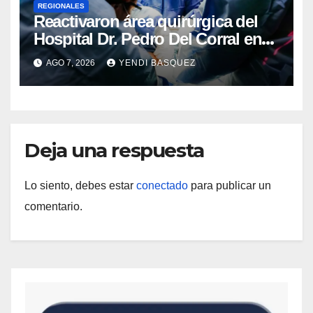
REGIONALES
Reactivaron área quirúrgica del
Hospital Dr. Pedro Del Corral en
Guárico
AGO 7, 2026
YENDI BASQUEZ
Deja una respuesta
Lo siento, debes estar
conectado
para publicar un
comentario.