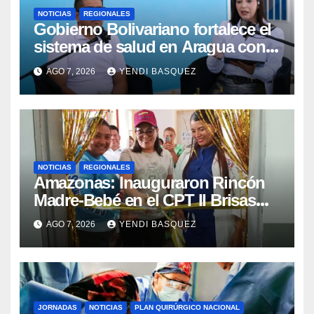
NOTICIAS
REGIONALES
Gobierno Bolivariano fortalece el
sistema de salud en Aragua con
la reinauguración del CDI La Mora
AGO 7, 2026
YENDI BASQUEZ
NOTICIAS
REGIONALES
​Amazonas: Inauguraron Rincón
Madre-Bebé en el CPT II Brisas
del Aeropuerto ​Inauguraron
AGO 7, 2026
YENDI BASQUEZ
Rincón
JORNADAS
NOTICIAS
PLAN QUIRÚRGICO NACIONAL