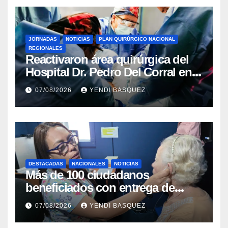
JORNADAS
NOTICIAS
PLAN QUIRÚRGICO NACIONAL
REGIONALES
Reactivaron área quirúrgica del
Hospital Dr. Pedro Del Corral en
Guárico
07/08/2026
YENDI BASQUEZ
DESTACADAS
NACIONALES
NOTICIAS
Más de 100 ciudadanos
beneficiados con entrega de
prótesis auditivas en el Centro de
07/08/2026
YENDI BASQUEZ
Rehabilitación J.J. Arvelo