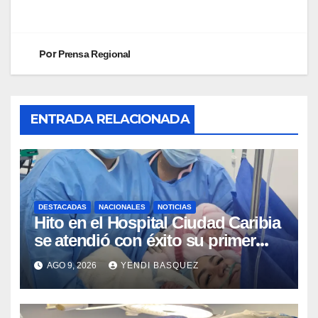
Por
Prensa Regional
ENTRADA RELACIONADA
DESTACADAS
NACIONALES
NOTICIAS
Hito en el Hospital Ciudad Caribia
se atendió con éxito su primer
parto gemelar
AGO 9, 2026
YENDI BASQUEZ