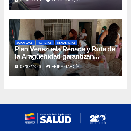
08/08/2026
YENDI BASQUEZ
epidemiológica
JORNADAS
NOTICIAS
TENDENCIAS
Plan Venezuela Renace y Ruta de
la Aragüeñidad garantizan
atención médica integral en
08/08/2026
ERIKA GARCÍA
Aragua