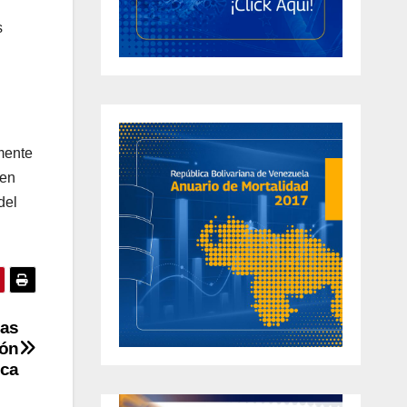
s
amente
 en
del
ias
ión
ica