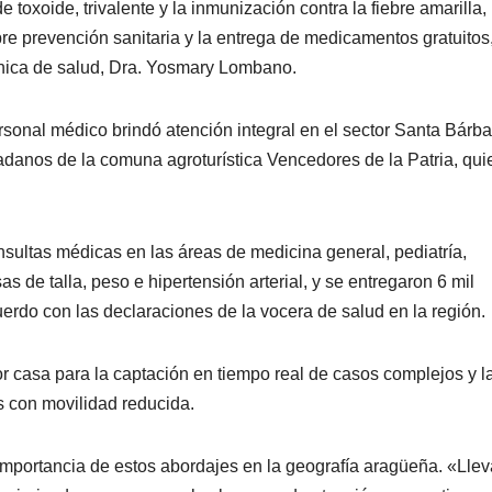
toxoide, trivalente y la inmunización contra la fiebre amarilla, 
e prevención sanitaria y la entrega de medicamentos gratuitos
única de salud, Dra. Yosmary Lombano.
ersonal médico brindó atención integral en el sector Santa Bárba
dadanos de la comuna agroturística Vencedores de la Patria, qu
nsultas médicas en las áreas de medicina general, pediatría,
s de talla, peso e hipertensión arterial, y se entregaron 6 mil
rdo con las declaraciones de la vocera de salud en la región.
r casa para la captación en tiempo real de casos complejos y l
s con movilidad reducida.
 importancia de estos abordajes en la geografía aragüeña. «Ll