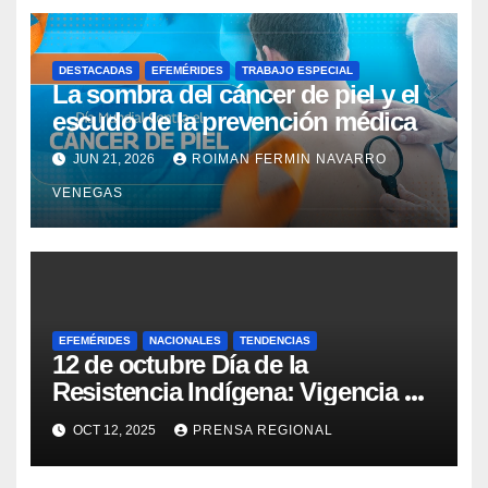
DESTACADAS
EFEMÉRIDES
TRABAJO ESPECIAL
La sombra del cáncer de piel y el
escudo de la prevención médica
JUN 21, 2026
ROIMAN FERMIN NAVARRO
VENEGAS
EFEMÉRIDES
NACIONALES
TENDENCIAS
12 de octubre Día de la
Resistencia Indígena: Vigencia de
la lucha y la salud pluricultural
OCT 12, 2025
PRENSA REGIONAL