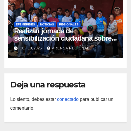
EFEMÉRIDES
NOTICIAS
REGIONALES
Realizan jornada de
sensibilización ciudadana sobre
Salud Mental en Amazonas
OCT 10, 2025
PRENSA REGIONAL
Deja una respuesta
Lo siento, debes estar
conectado
para publicar un
comentario.