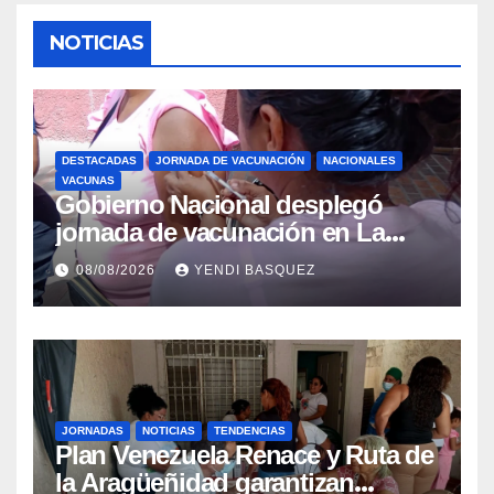
NOTICIAS
DESTACADAS
JORNADA DE VACUNACIÓN
NACIONALES
VACUNAS
Gobierno Nacional desplegó
jornada de vacunación en La
Guaira para garantizar protección
08/08/2026
YENDI BASQUEZ
epidemiológica
JORNADAS
NOTICIAS
TENDENCIAS
Plan Venezuela Renace y Ruta de
la Aragüeñidad garantizan