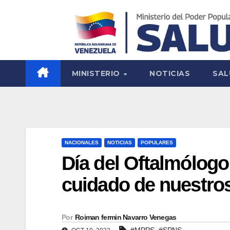
MINISTERIO
NOTICIAS
SAL
NACIONALES
NOTICIAS
POPULARES
Día del Oftalmólogo
cuidado de nuestro
Por
Roiman fermin Navarro Venegas
,
#MPPS
#SPNS