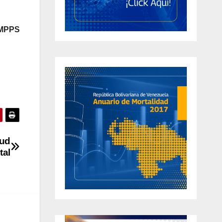
/MPPS
lud
tal