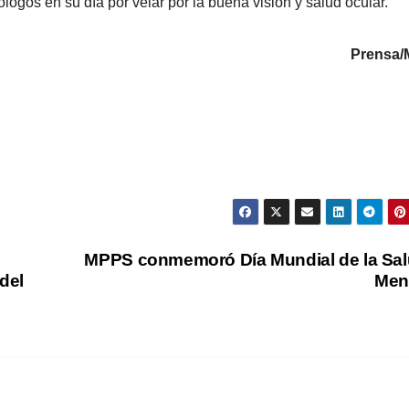
ogos en su día por velar por la buena visión y salud ocular.
Prensa
MPPS conmemoró Día Mundial de la Sa
del
Men