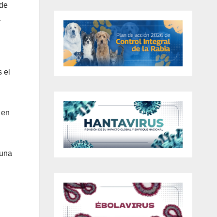
nde
a
 el
 en
 una