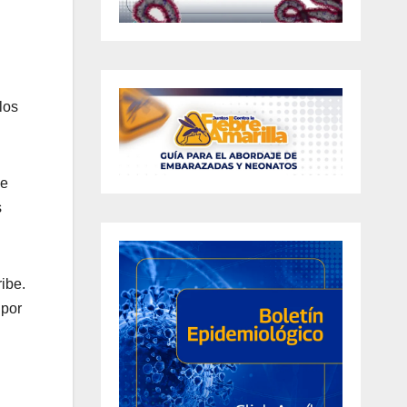
los
de
s
ibe.
 por