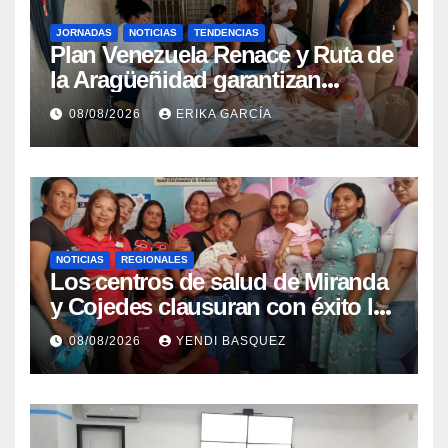
JORNADAS
NOTICIAS
TENDENCIAS
Plan Venezuela Renace y Ruta de
la Aragüeñidad garantizan
atención médica integral en
08/08/2026
ERIKA GARCÍA
Aragua
NOTICIAS
REGIONALES
Los centros de salud de Miranda
y Cojedes clausuran con éxito la
Semana Mundial de la Lactancia
08/08/2026
YENDI BASQUEZ
Materna