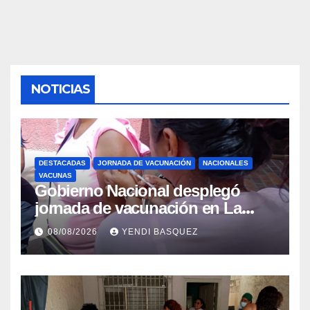
NOTICIAS
DESTACADAS
JORNADA DE VACUNACIÓN
NACIONALES
VACUNAS
Gobierno Nacional desplegó
jornada de vacunación en La
Guaira para garantizar protección
08/08/2026
YENDI BASQUEZ
epidemiológica