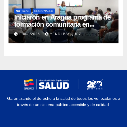
NOTICIAS
REGIONALES
Iniciaron en Aragua programa de
formación comunitaria en
atención a personas con
08/08/2026
YENDI BASQUEZ
discapacidad
Garantizando el derecho a la salud de todos los venezolanos a
través de un sistema público accesible y de calidad.