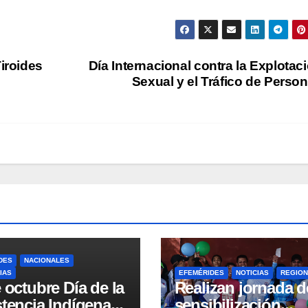
Tiroides
Día Internacional contra la Explotac
Sexual y el Tráfico de Perso
DES
NACIONALES
IAS
EFEMÉRIDES
NOTICIAS
REGION
 octubre Día de la
Realizan jornada d
tencia Indígena:
sensibilización