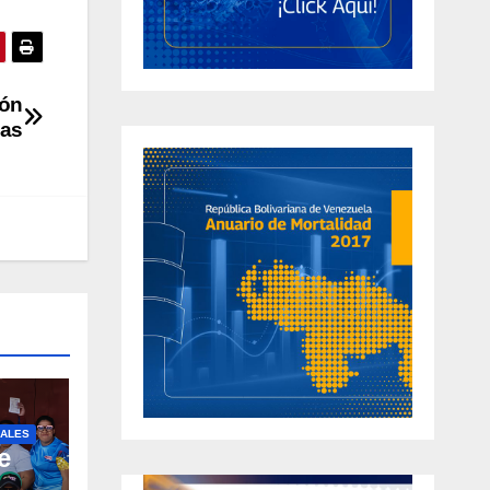
ión
nas
ALES
e