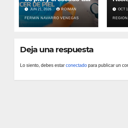
la prevención médica
Vigen
JUN 21, 2026
ROIMAN
OCT 1
la sa
FERMIN NAVARRO VENEGAS
REGION
Deja una respuesta
Lo siento, debes estar
conectado
para publicar un co