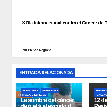
Día Internacional contra el Cáncer de 
Por
Prensa Regional
ENTRADA RELACIONADA
DESTACADAS
EFEMÉRIDES
EFEMÉRI
TRABAJO ESPECIAL
TENDENC
La sombra del cáncer
12 de
de piel y el escudo de
Resis