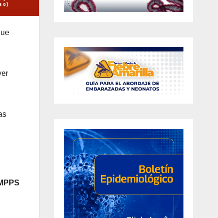
que
ver
as
 MPPS