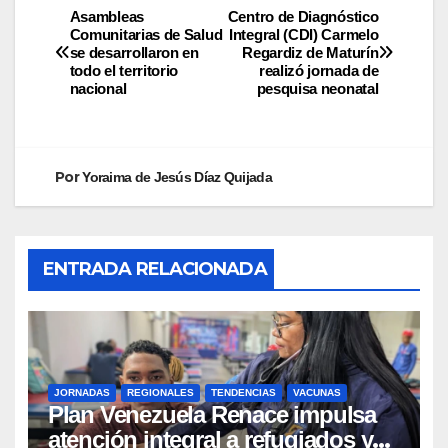
Asambleas
Centro de Diagnóstico
Comunitarias de Salud
Integral (CDI) Carmelo
se desarrollaron en
Regardiz de Maturín
todo el territorio
realizó jornada de
nacional
pesquisa neonatal
Por
Yoraima de Jesús Díaz Quijada
ENTRADA RELACIONADA
JORNADAS
REGIONALES
TENDENCIAS
VACUNAS
​Plan Venezuela Renace impulsa
atención integral a refugiados y