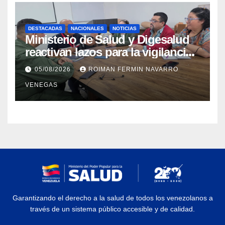
DESTACADAS
NACIONALES
NOTICIAS
Ministerio de Salud y Digesalud
reactivan lazos para la vigilancia
epidemiológica y el control de
05/08/2026
ROIMAN FERMIN NAVARRO
enfermedades
VENEGAS
Garantizando el derecho a la salud de todos los venezolanos a
través de un sistema público accesible y de calidad.