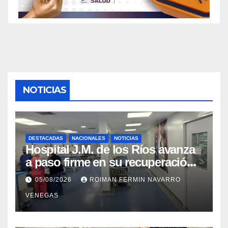
NOTICIAS
DESTACADAS
NACIONALES
NOTICIAS
Hospital J.M. de los Ríos avanza
a paso firme en su recuperación
tras los recientes eventos
05/08/2026
ROIMAN FERMIN NAVARRO
sísmicos
VENEGAS