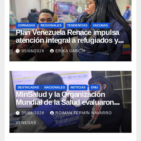
JORNADAS
REGIONALES
TENDENCIAS
VACUNAS
​Plan Venezuela Renace impulsa
atención integral a refugiados y
evaluación de vacunación en
05/08/2026
ERIKA GARCÍA
Aragua
DESTACADAS
NACIONALES
NOTICIAS
ONU
MinSalud y la Organización
Mundial de la Salud evaluaron
propuesta técnica integral en
05/08/2026
ROIMAN FERMIN NAVARRO
materia de agua saneamiento e
VENEGAS
higiene ante contingencia
sísmica