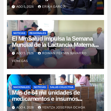
evaluación de vacunación en
AGO 5, 2026
ERIKA GARCÍA
Aragua
NOTICIAS
REGIONALES
El MinSalud impulsa la Semana
Mundial de la Lactancia Materna
con un despliegue comunitario
AGO 5, 2026
ROIMAN FERMIN NAVARRO
en Cojedes Mérida y Yaracuy
VENEGAS
NACIONALES
NOTICIAS
SALUD COLECTIVA
Más de 64 mil unidades de
medicamentos e insumos
fortalecen la red hospitalaria de
AGO 4, 2026
YENTZA JOSEFINA OCHOA