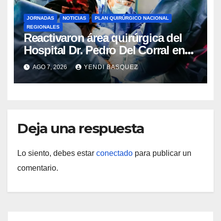
JORNADAS
NOTICIAS
PLAN QUIRÚRGICO NACIONAL
REGIONALES
Reactivaron área quirúrgica del
Hospital Dr. Pedro Del Corral en
Guárico
AGO 7, 2026
YENDI BASQUEZ
Deja una respuesta
Lo siento, debes estar
conectado
para publicar un
comentario.