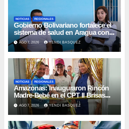
NOTICIAS
REGIONALES
Gobierno Bolivariano fortalece el
sistema de salud en Aragua con
la reinauguración del CDI La Mora
AGO 7, 2026
YENDI BASQUEZ
NOTICIAS
REGIONALES
​Amazonas: Inauguraron Rincón
Madre-Bebé en el CPT II Brisas
del Aeropuerto ​Inauguraron
AGO 7, 2026
YENDI BASQUEZ
Rincón