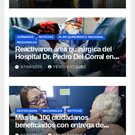
Rincón
JORNADAS
NOTICIAS
PLAN QUIRÚRGICO NACIONAL
REGIONALES
Reactivaron área quirúrgica del
Hospital Dr. Pedro Del Corral en
Guárico
07/08/2026
YENDI BASQUEZ
DESTACADAS
NACIONALES
NOTICIAS
Más de 100 ciudadanos
beneficiados con entrega de
prótesis auditivas en el Centro de