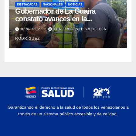
DESTACADAS
NACIONALES
NOTICIAS
Gobernador de La Guaira
constató avances en la
rehabilitación del Hospitalito de
06/08/2026
YENTZA JOSEFINA OCHOA
Catia la Mar
RODRÍGUEZ
Garantizando el derecho a la salud de todos los venezolanos a
través de un sistema público accesible y de calidad.