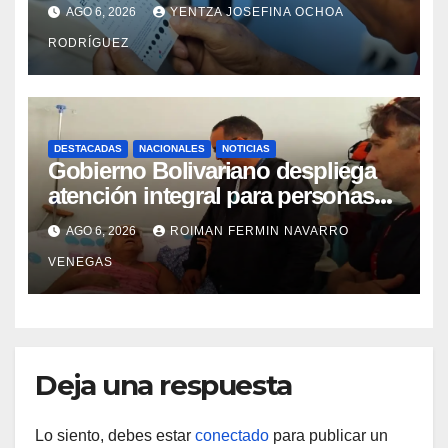
cataratas en Zulia
AGO 6, 2026
YENTZA JOSEFINA OCHOA
RODRÍGUEZ
DESTACADAS
NACIONALES
NOTICIAS
Gobierno Bolivariano despliega
atención integral para personas
con discapacidad en
AGO 6, 2026
ROIMAN FERMIN NAVARRO
campamentos de La Guaira
VENEGAS
Deja una respuesta
Lo siento, debes estar
conectado
para publicar un