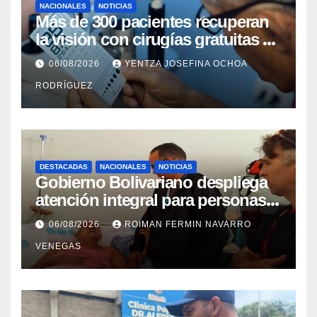
NACIONALES
NOTICIAS
Más de 300 pacientes recuperan
la visión con cirugías gratuitas de
cataratas en Zulia
06/08/2026
YENTZA JOSEFINA OCHOA
RODRÍGUEZ
DESTACADAS
NACIONALES
NOTICIAS
Gobierno Bolivariano despliega
atención integral para personas
con discapacidad en
06/08/2026
ROIMAN FERMIN NAVARRO
campamentos de La Guaira
VENEGAS