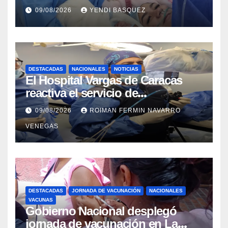
parto gemelar
09/08/2026
YENDI BASQUEZ
DESTACADAS
NACIONALES
NOTICIAS
El Hospital Vargas de Caracas
reactiva el servicio de
Colangiopancreatografía
09/08/2026
ROIMAN FERMIN NAVARRO
Retrógrada Endoscópica para
VENEGAS
beneficiar a cientos de pacientes
DESTACADAS
JORNADA DE VACUNACIÓN
NACIONALES
VACUNAS
Gobierno Nacional desplegó
jornada de vacunación en La