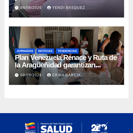
Guaira para garantizar protección
08/08/2026
YENDI BASQUEZ
epidemiológica
JORNADAS
NOTICIAS
TENDENCIAS
Plan Venezuela Renace y Ruta de
la Aragüeñidad garantizan
atención médica integral en
08/08/2026
ERIKA GARCÍA
Aragua