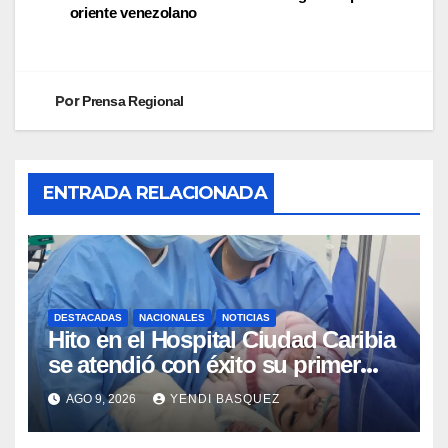
oriente venezolano
Por
Prensa Regional
ENTRADA RELACIONADA
DESTACADAS
NACIONALES
NOTICIAS
Hito en el Hospital Ciudad Caribia
se atendió con éxito su primer
parto gemelar
AGO 9, 2026
YENDI BASQUEZ