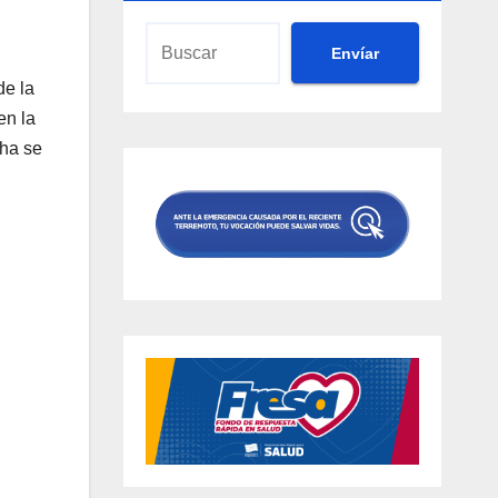
Envíar
de la
en la
cha se