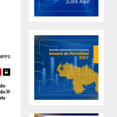
 MPPS
rdo
ido
blo