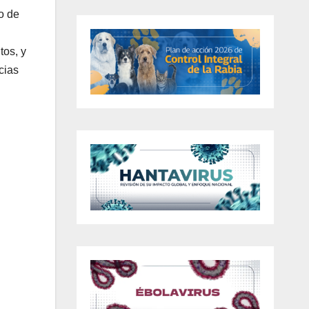
o de
tos, y
cias