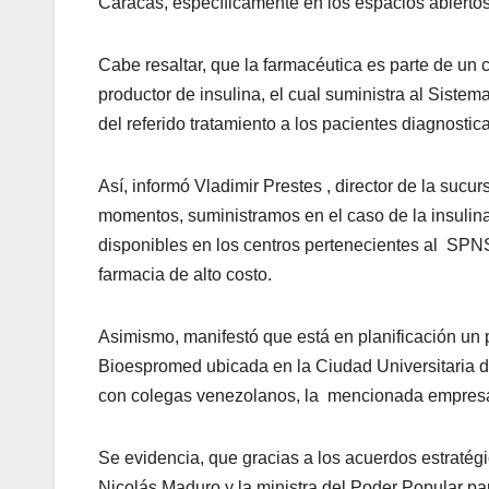
Caracas, específicamente en los espacios abiertos
Cabe resaltar, que la farmacéutica es parte de un 
productor de insulina, el cual suministra al Siste
del referido tratamiento a los pacientes diagnostic
Así, informó Vladimir Prestes , director de la sucu
momentos, suministramos en el caso de la insulina
disponibles en los centros pertenecientes al SPNS
farmacia de alto costo.
Asimismo, manifestó que está en planificación un 
Bioespromed ubicada en la Ciudad Universitaria d
con colegas venezolanos, la mencionada empresa 
Se evidencia, que gracias a los acuerdos estratég
Nicolás Maduro y la ministra del Poder Popular pa