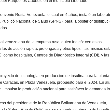
 del Parque los Caobos, en el municipio Libertador.
convenio Rusia-Venezuela, el cual en 4 años, instaló un laborat
ma Publicó Nacional de Salud (SPNS), para la posterior distribuc
ados.
rsal venezolana de la empresa rusa, quien indicó: «en estos
 las de acción rápida, prolongada y otros tipos; las mismas es
, como hospitales, Centros de Diagnóstico Integral (CDI), y la
proyecto de tecnología en producción de insulina para la planta
e Caracas, en Plaza Venezuela, propuesto para el 2024. En al
impulsa la producción nacional para satisfacer la demanda lo
icos del presidente de la República Bolivariana de Venezuela,
ra la Salud, Magaly Gutiérrez, se expande el número de benefi