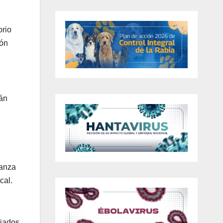
orio
ión
tán
s
ianza
cal.
ciados