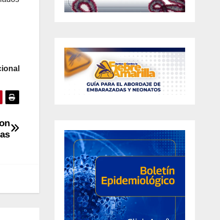
ional
con
cas