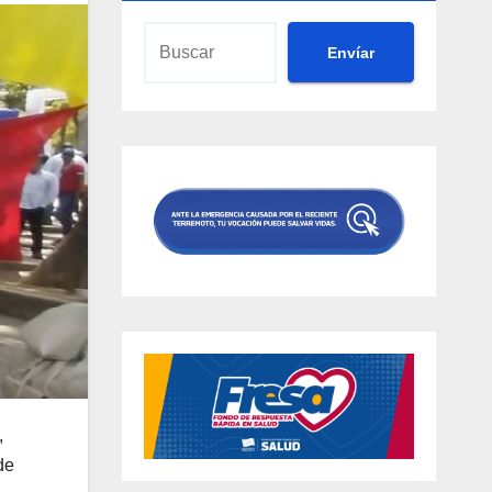
Envíar
,
de