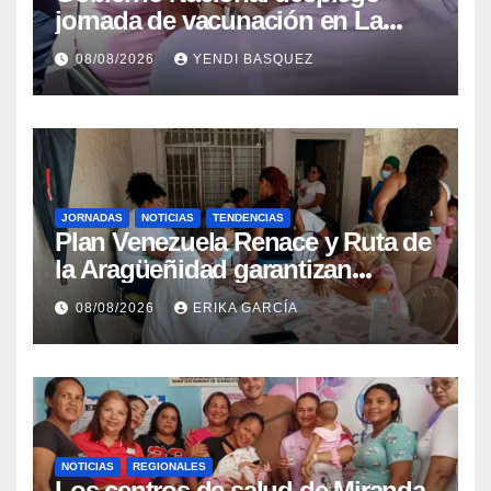
jornada de vacunación en La
Guaira para garantizar protección
08/08/2026
YENDI BASQUEZ
epidemiológica
JORNADAS
NOTICIAS
TENDENCIAS
Plan Venezuela Renace y Ruta de
la Aragüeñidad garantizan
atención médica integral en
08/08/2026
ERIKA GARCÍA
Aragua
NOTICIAS
REGIONALES
Los centros de salud de Miranda