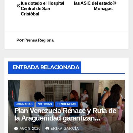
fue dotado el Hospital
las ASIC del estado
Central de San
Monagas
Cristóbal
Por
Prensa Regional
ENTRADA RELACIONADA
JORNADAS
NOTICIAS
TENDENCIAS
Plan Venezuela Renace y Ruta de
la Aragüeñidad garantizan
atención médica integral en
AGO 8, 2026
ERIKA GARCÍA
Aragua