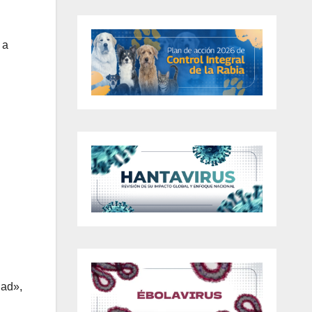
 a
dad»,