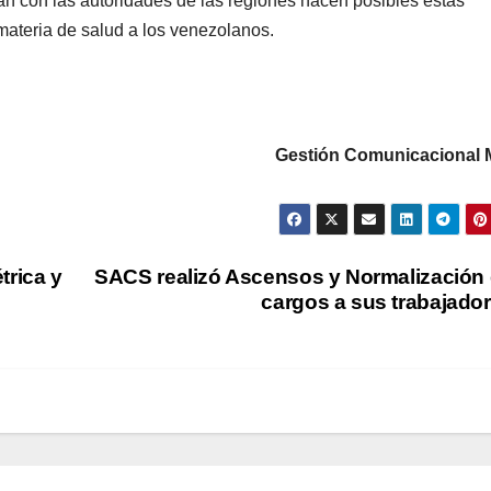
an con las autoridades de las regiones hacen posibles estas
materia de salud a los venezolanos.
Gestión Com
unicacional
trica y
SACS realizó Ascensos y Normalización
cargos a sus trabajado