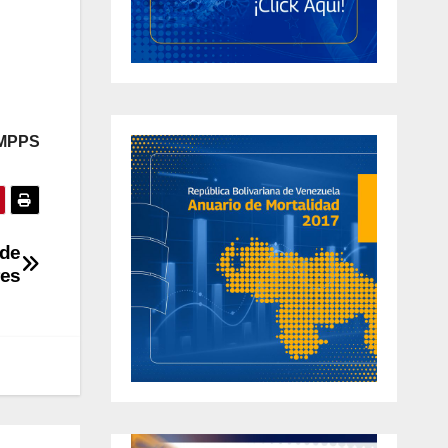
 MPPS
 de
res