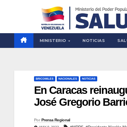
MINISTERIO
NOTICIAS
SAL
BRICOMILES
NACIONALES
NOTICIAS
En Caracas reinaugu
José Gregorio Barri
Por
Prensa Regional
,
#MPPS
#Presidente Nicolás M