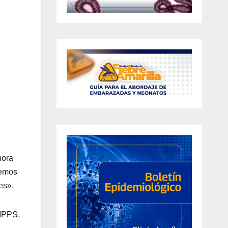
hora
hemos
es».
 MPPS,