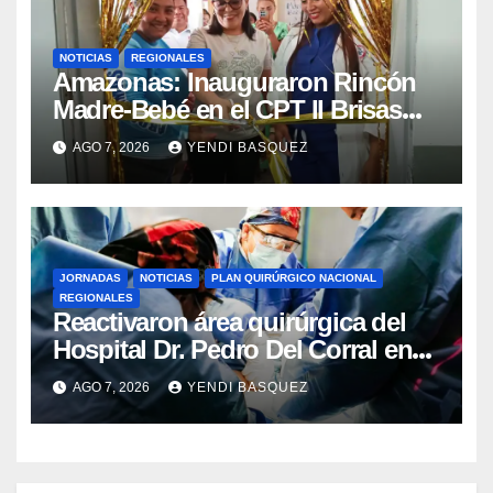
NOTICIAS
REGIONALES
​Amazonas: Inauguraron Rincón
Madre-Bebé en el CPT II Brisas
del Aeropuerto ​Inauguraron
AGO 7, 2026
YENDI BASQUEZ
Rincón
JORNADAS
NOTICIAS
PLAN QUIRÚRGICO NACIONAL
REGIONALES
Reactivaron área quirúrgica del
Hospital Dr. Pedro Del Corral en
Guárico
AGO 7, 2026
YENDI BASQUEZ