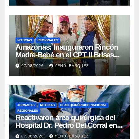
NOTICIAS
REGIONALES
​Amazonas: Inauguraron Rincón
Madre-Bebé en el CPT II Brisas
del Aeropuerto ​Inauguraron
07/08/2026
YENDI BASQUEZ
Rincón
JORNADAS
NOTICIAS
PLAN QUIRÚRGICO NACIONAL
REGIONALES
Reactivaron área quirúrgica del
Hospital Dr. Pedro Del Corral en
Guárico
07/08/2026
YENDI BASQUEZ