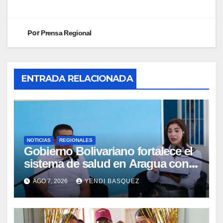
Por
Prensa Regional
ENTRADA RELACIONADA
NOTICIAS
REGIONALES
Gobierno Bolivariano fortalece el
sistema de salud en Aragua con
la reinauguración del CDI La Mora
AGO 7, 2026
YENDI BASQUEZ