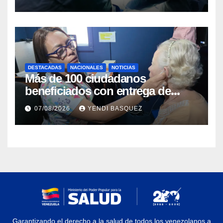
DESTACADAS
NACIONALES
NOTICIAS
Más de 100 ciudadanos
beneficiados con entrega de
prótesis auditivas en el Centro de
07/08/2026
YENDI BASQUEZ
Rehabilitación J.J. Arvelo
Garantizando el derecho a la salud de todos los venezolanos a