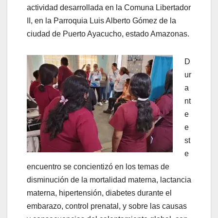
actividad desarrollada en la Comuna Libertador
II, en la Parroquia Luis Alberto Gómez de la
ciudad de Puerto Ayacucho, estado Amazonas.
D
ur
a
nt
e
e
st
e
encuentro se concientizó en los temas de
disminución de la mortalidad materna, lactancia
materna, hipertensión, diabetes durante el
embarazo, control prenatal, y sobre las causas