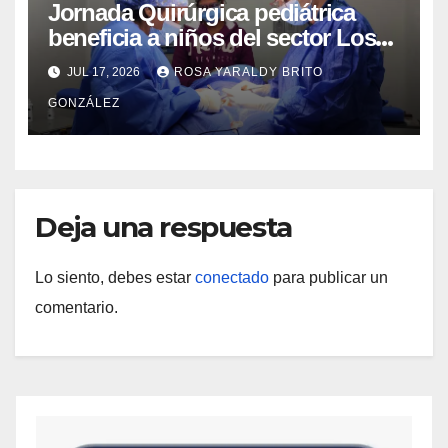
Jornada Quirúrgica pediátrica
beneficia a niños del sector Los
Curos
JUL 17, 2026
ROSA YARALDY BRITO
GONZÁLEZ
Deja una respuesta
Lo siento, debes estar
conectado
para publicar un
comentario.