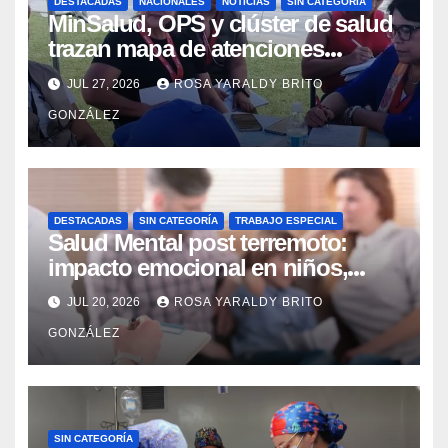
DESTACADAS
NACIONALES
NOTICIAS
SIN CATEGORÍA
MinSalud, OPS y clúster de salud
trazan mapa de atenciones
integrales para reforzar la
JUL 27, 2026
ROSA YARALDY BRITO
contingencia
GONZÁLEZ
DESTACADAS
SIN CATEGORÍA
TRABAJO ESPECIAL
Salud Mental post terremoto:
impacto emocional en niños,
niñas, adolescentes y madres
JUL 20, 2026
ROSA YARALDY BRITO
GONZÁLEZ
SIN CATEGORÍA