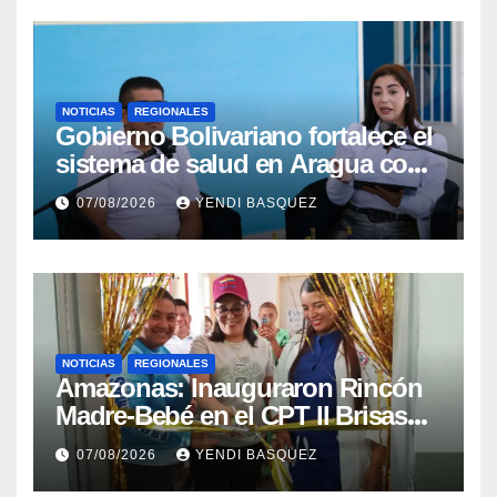
NOTICIAS
REGIONALES
Gobierno Bolivariano fortalece el
sistema de salud en Aragua con
la reinauguración del CDI La
07/08/2026
YENDI BASQUEZ
Mora
NOTICIAS
REGIONALES
​Amazonas: Inauguraron Rincón
Madre-Bebé en el CPT II Brisas
del Aeropuerto ​Inauguraron
07/08/2026
YENDI BASQUEZ
Rincón