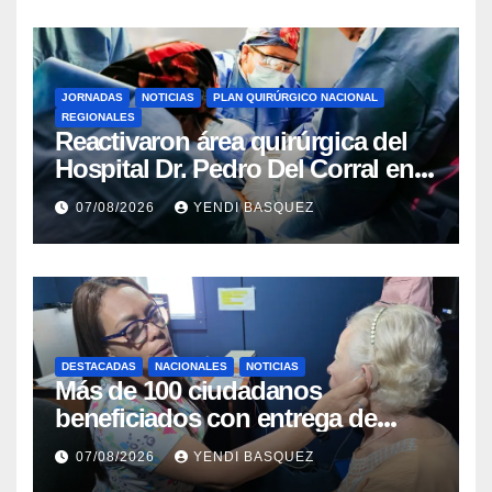
JORNADAS
NOTICIAS
PLAN QUIRÚRGICO NACIONAL
REGIONALES
Reactivaron área quirúrgica del
Hospital Dr. Pedro Del Corral en
Guárico
07/08/2026
YENDI BASQUEZ
DESTACADAS
NACIONALES
NOTICIAS
Más de 100 ciudadanos
beneficiados con entrega de
prótesis auditivas en el Centro de
07/08/2026
YENDI BASQUEZ
Rehabilitación J.J. Arvelo