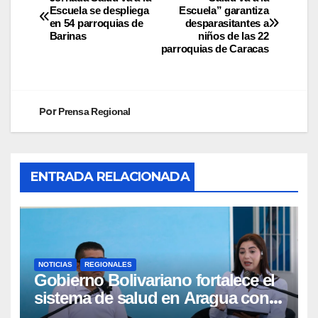
Escuela se despliega
Escuela” garantiza
en 54 parroquias de
desparasitantes a
Barinas
niños de las 22
parroquias de Caracas
Por
Prensa Regional
ENTRADA RELACIONADA
NOTICIAS
REGIONALES
Gobierno Bolivariano fortalece el
sistema de salud en Aragua con
la reinauguración del CDI La Mora