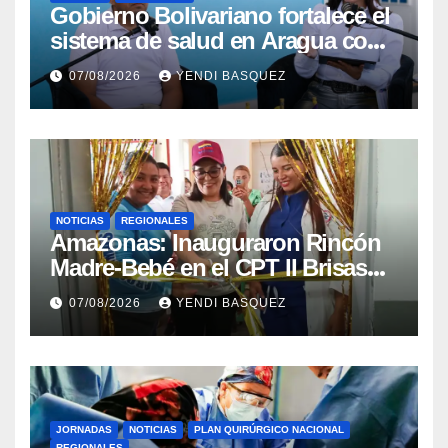
Gobierno Bolivariano fortalece el
sistema de salud en Aragua con
la reinauguración del CDI La
07/08/2026
YENDI BASQUEZ
Mora
NOTICIAS
REGIONALES
​Amazonas: Inauguraron Rincón
Madre-Bebé en el CPT II Brisas
del Aeropuerto ​Inauguraron
07/08/2026
YENDI BASQUEZ
Rincón
JORNADAS
NOTICIAS
PLAN QUIRÚRGICO NACIONAL
REGIONALES