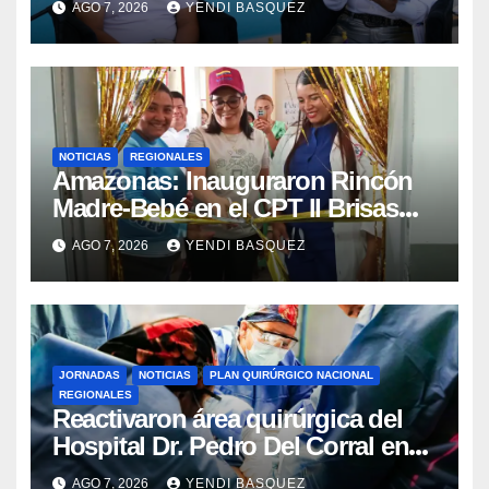
AGO 7, 2026
YENDI BASQUEZ
NOTICIAS
REGIONALES
​Amazonas: Inauguraron Rincón
Madre-Bebé en el CPT II Brisas
del Aeropuerto ​Inauguraron
AGO 7, 2026
YENDI BASQUEZ
Rincón
JORNADAS
NOTICIAS
PLAN QUIRÚRGICO NACIONAL
REGIONALES
Reactivaron área quirúrgica del
Hospital Dr. Pedro Del Corral en
Guárico
AGO 7, 2026
YENDI BASQUEZ