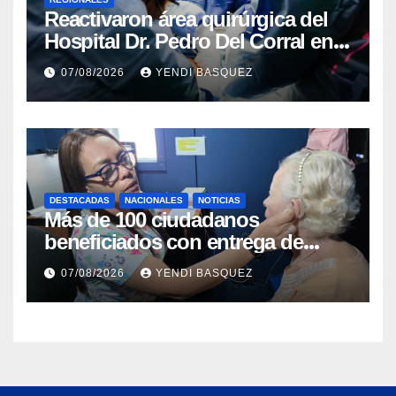
Reactivaron área quirúrgica del
Hospital Dr. Pedro Del Corral en
Guárico
07/08/2026
YENDI BASQUEZ
DESTACADAS
NACIONALES
NOTICIAS
Más de 100 ciudadanos
beneficiados con entrega de
prótesis auditivas en el Centro de
07/08/2026
YENDI BASQUEZ
Rehabilitación J.J. Arvelo