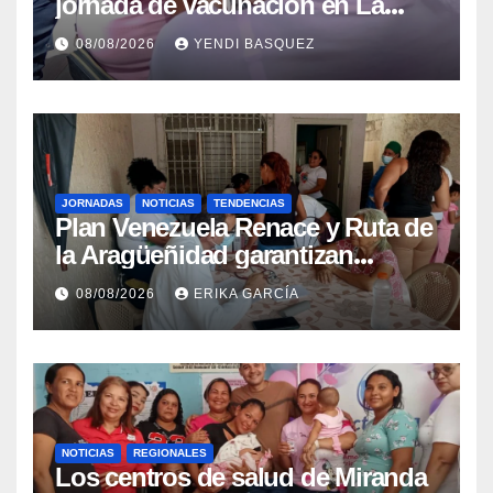
jornada de vacunación en La
Guaira para garantizar protección
08/08/2026
YENDI BASQUEZ
epidemiológica
JORNADAS
NOTICIAS
TENDENCIAS
Plan Venezuela Renace y Ruta de
la Aragüeñidad garantizan
atención médica integral en
08/08/2026
ERIKA GARCÍA
Aragua
NOTICIAS
REGIONALES
Los centros de salud de Miranda