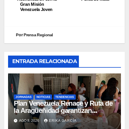
Gran Misión
Venezuela Joven
Por
Prensa Regional
ENTRADA RELACIONADA
JORNADAS
NOTICIAS
TENDENCIAS
Plan Venezuela Renace y Ruta de
la Aragüeñidad garantizan
atención médica integral en
AGO 8, 2026
ERIKA GARCÍA
Aragua