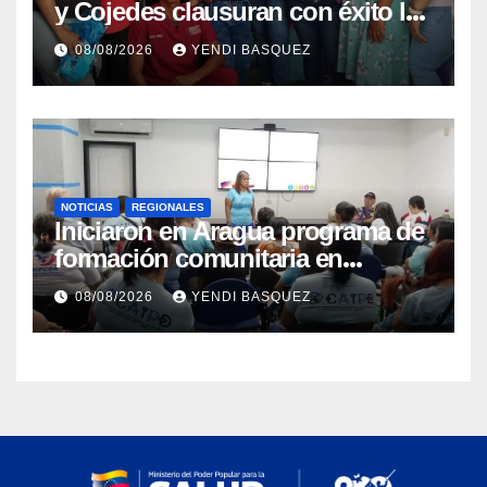
y Cojedes clausuran con éxito la
Semana Mundial de la Lactancia
08/08/2026
YENDI BASQUEZ
Materna
NOTICIAS
REGIONALES
Iniciaron en Aragua programa de
formación comunitaria en
atención a personas con
08/08/2026
YENDI BASQUEZ
discapacidad