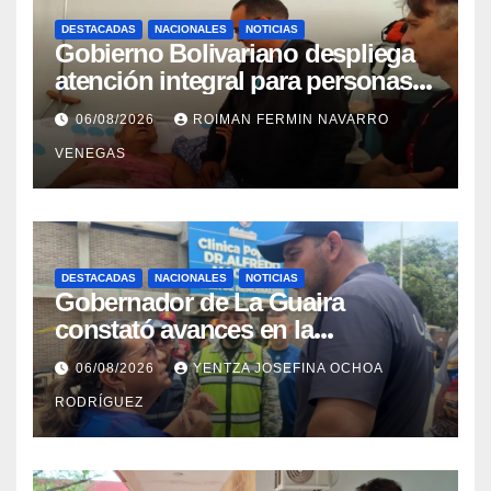
DESTACADAS
NACIONALES
NOTICIAS
Gobierno Bolivariano despliega
atención integral para personas
con discapacidad en
06/08/2026
ROIMAN FERMIN NAVARRO
campamentos de La Guaira
VENEGAS
DESTACADAS
NACIONALES
NOTICIAS
Gobernador de La Guaira
constató avances en la
rehabilitación del Hospitalito de
06/08/2026
YENTZA JOSEFINA OCHOA
Catia la Mar
RODRÍGUEZ