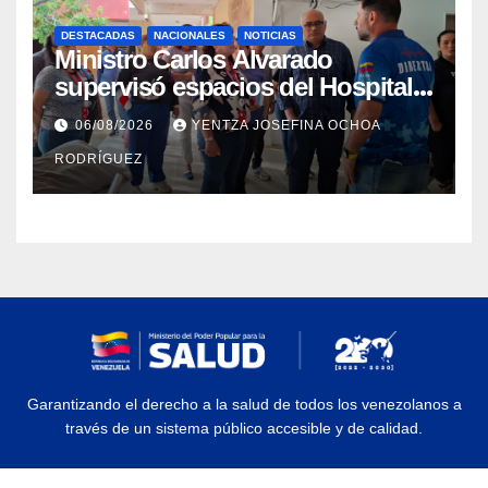
DESTACADAS
NACIONALES
NOTICIAS
Ministro Carlos Alvarado
supervisó espacios del Hospital
Dermatológico Dr. Martín Vegas
06/08/2026
YENTZA JOSEFINA OCHOA
en La Guaira
RODRÍGUEZ
Garantizando el derecho a la salud de todos los venezolanos a
través de un sistema público accesible y de calidad.