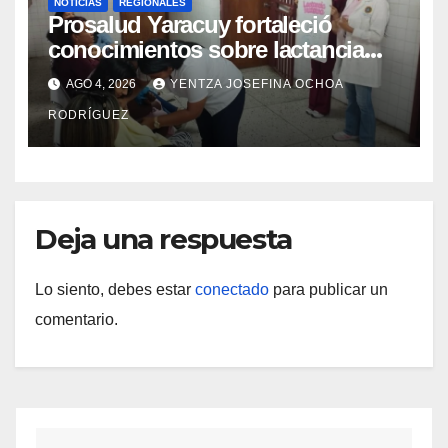
NOTICIAS
REGIONALES
Prosalud Yaracuy fortaleció
conocimientos sobre lactancia
materna en la red de ASIC
AGO 4, 2026
YENTZA JOSEFINA OCHOA
RODRÍGUEZ
Deja una respuesta
Lo siento, debes estar
conectado
para publicar un
comentario.