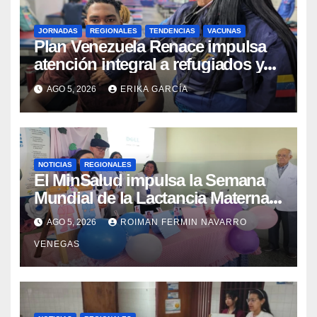
JORNADAS
REGIONALES
TENDENCIAS
VACUNAS
​Plan Venezuela Renace impulsa
atención integral a refugiados y
evaluación de vacunación en
AGO 5, 2026
ERIKA GARCÍA
Aragua
NOTICIAS
REGIONALES
El MinSalud impulsa la Semana
Mundial de la Lactancia Materna
con un despliegue comunitario
AGO 5, 2026
ROIMAN FERMIN NAVARRO
en Cojedes Mérida y Yaracuy
VENEGAS