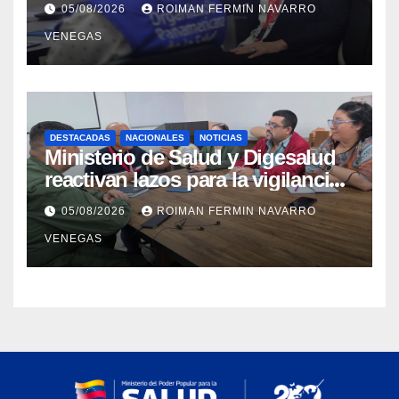
05/08/2026
ROIMAN FERMIN NAVARRO
materia de agua saneamiento e
VENEGAS
higiene ante contingencia
sísmica
DESTACADAS
NACIONALES
NOTICIAS
Ministerio de Salud y Digesalud
reactivan lazos para la vigilancia
epidemiológica y el control de
05/08/2026
ROIMAN FERMIN NAVARRO
enfermedades
VENEGAS