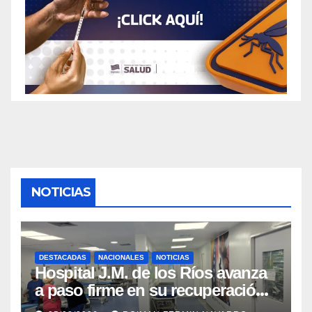
NOTICIAS
DESTACADAS
NACIONALES
NOTICIAS
Hospital J.M. de los Ríos avanza
a paso firme en su recuperación
tras los recientes eventos