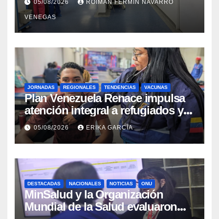
05/08/2026
ROIMAN FERMIN NAVARRO
sísmicos
VENEGAS
JORNADAS
REGIONALES
TENDENCIAS
VACUNAS
​Plan Venezuela Renace impulsa
atención integral a refugiados y
evaluación de vacunación en
05/08/2026
ERIKA GARCÍA
Aragua
DESTACADAS
NACIONALES
NOTICIAS
ONU
MinSalud y la Organización
Mundial de la Salud evaluaron
propuesta técnica integral en