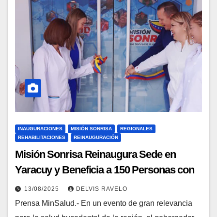
INAUGURACIONES
MISIÓN SONRISA
REGIONALES
REHABILITACIONES
REINAUGURACIÓN
Misión Sonrisa Reinaugura Sede en
Yaracuy y Beneficia a 150 Personas con
Prótesis Dentales
13/08/2025
DELVIS RAVELO
Prensa MinSalud.- En un evento de gran relevancia