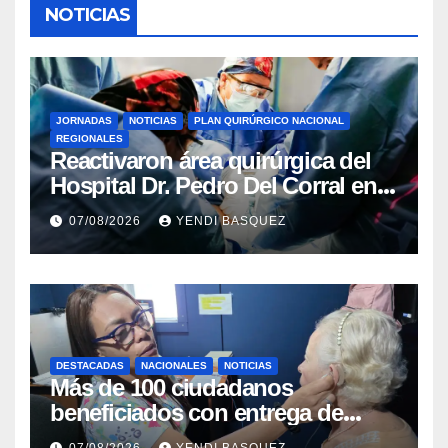
NOTICIAS
JORNADAS
NOTICIAS
PLAN QUIRÚRGICO NACIONAL
REGIONALES
Reactivaron área quirúrgica del
Hospital Dr. Pedro Del Corral en
Guárico
07/08/2026
YENDI BASQUEZ
DESTACADAS
NACIONALES
NOTICIAS
Más de 100 ciudadanos
beneficiados con entrega de
prótesis auditivas en el Centro de
07/08/2026
YENDI BASQUEZ