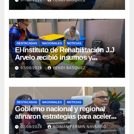
Rehabilitación J.J. Arvelo
DESTACADAS
NACIONALES
NOTICIAS
El Instituto de Rehabilitación J.J
Arvelo recibió insumos y
herramientas para la atención de
07/08/2026
YENDI BASQUEZ
personas con discapacidad
DESTACADAS
NACIONALES
NOTICIAS
Gobierno nacional y regional
afinaron estrategias para acelerar
la vacunación antirrábica en el
07/08/2026
ROIMAN FERMIN NAVARRO
estado Zulia