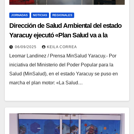
JORNADAS
NOTICIAS
REGIONALES
Dirección de Salud Ambiental del estado
Yaracuy ejecutó «Plan Salud va a la
Escuela» para eliminación de vectores
06/09/2025
KEILA CORREA
Leomar Landinez / Prensa MinSalud Yaracuy.- Por
iniciativa del Ministerio del Poder Popular para la
Salud (MinSalud), en el estado Yaracuy se puso en
marcha el plan motor: «La Salud…