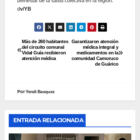
bienestar de la salud colectiva en la región.
d
v/YB
Más de 260 habitantes
Garantizaron atención
del circuito comunal
médica integral y
Vidal Guía recibieron
medicamentos en la
atención médica
comunidad Camoruco
de Guárico
Por
Yendi Basquez
ENTRADA RELACIONADA