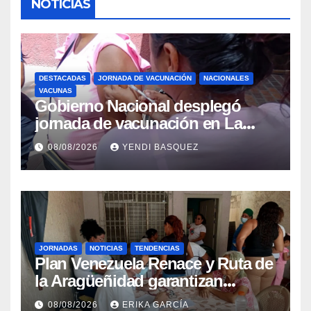
NOTICIAS
DESTACADAS
JORNADA DE VACUNACIÓN
NACIONALES
VACUNAS
Gobierno Nacional desplegó
jornada de vacunación en La
Guaira para garantizar protección
08/08/2026
YENDI BASQUEZ
epidemiológica
JORNADAS
NOTICIAS
TENDENCIAS
Plan Venezuela Renace y Ruta de
la Aragüeñidad garantizan
atención médica integral en
08/08/2026
ERIKA GARCÍA