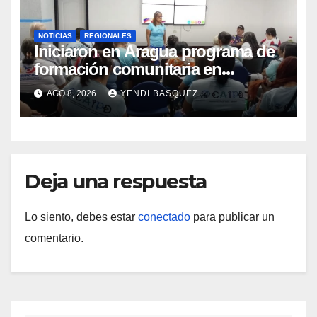
NOTICIAS
REGIONALES
Iniciaron en Aragua programa de
formación comunitaria en
atención a personas con
AGO 8, 2026
YENDI BASQUEZ
discapacidad
Deja una respuesta
Lo siento, debes estar
conectado
para publicar un
comentario.