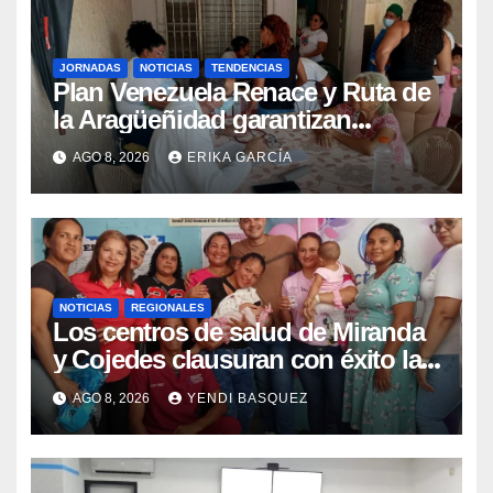
JORNADAS
NOTICIAS
TENDENCIAS
Plan Venezuela Renace y Ruta de
la Aragüeñidad garantizan
atención médica integral en
AGO 8, 2026
ERIKA GARCÍA
Aragua
NOTICIAS
REGIONALES
Los centros de salud de Miranda
y Cojedes clausuran con éxito la
Semana Mundial de la Lactancia
AGO 8, 2026
YENDI BASQUEZ
Materna