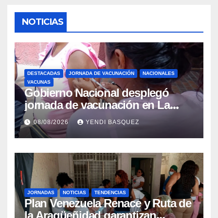
NOTICIAS
DESTACADAS
JORNADA DE VACUNACIÓN
NACIONALES
VACUNAS
Gobierno Nacional desplegó
jornada de vacunación en La
Guaira para garantizar protección
08/08/2026
YENDI BASQUEZ
epidemiológica
JORNADAS
NOTICIAS
TENDENCIAS
Plan Venezuela Renace y Ruta de
la Aragüeñidad garantizan