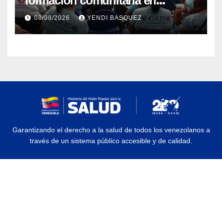
formación comunitaria en
atención a personas con
08/08/2026
YENDI BASQUEZ
discapacidad
Garantizando el derecho a la salud de todos los venezolanos a
través de un sistema público accesible y de calidad.