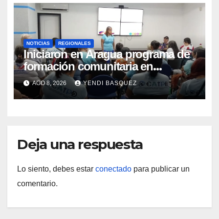
NOTICIAS
REGIONALES
Iniciaron en Aragua programa de
formación comunitaria en
atención a personas con
AGO 8, 2026
YENDI BASQUEZ
discapacidad
Deja una respuesta
Lo siento, debes estar
conectado
para publicar un
comentario.