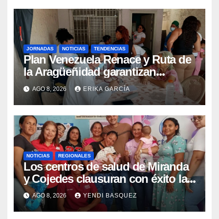
JORNADAS
NOTICIAS
TENDENCIAS
Plan Venezuela Renace y Ruta de
la Aragüeñidad garantizan
atención médica integral en
AGO 8, 2026
ERIKA GARCÍA
Aragua
NOTICIAS
REGIONALES
Los centros de salud de Miranda
y Cojedes clausuran con éxito la
Semana Mundial de la Lactancia
AGO 8, 2026
YENDI BASQUEZ
Materna