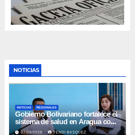
NOTICIAS
NOTICIAS
REGIONALES
Gobierno Bolivariano fortalece el
sistema de salud en Aragua con
la reinauguración del CDI La
07/08/2026
YENDI BASQUEZ