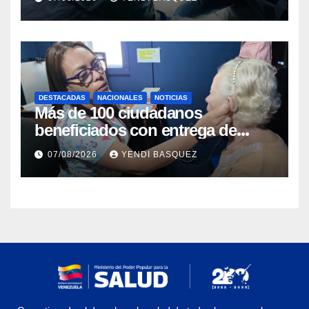
DESTACADAS
NACIONALES
NOTICIAS
Más de 100 ciudadanos
beneficiados con entrega de
prótesis auditivas en el Centro de
07/08/2026
YENDI BASQUEZ
Rehabilitación J.J. Arvelo