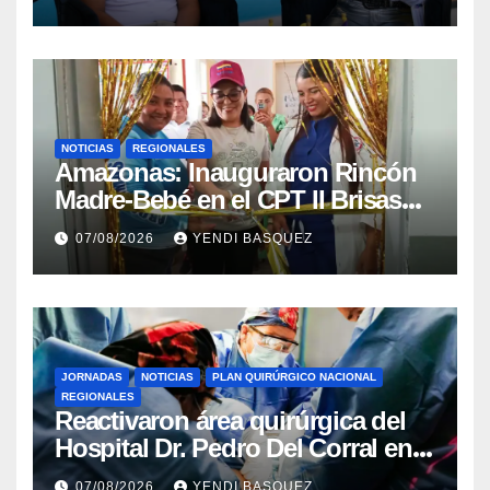
Mora
NOTICIAS
REGIONALES
​Amazonas: Inauguraron Rincón
Madre-Bebé en el CPT II Brisas
del Aeropuerto ​Inauguraron
07/08/2026
YENDI BASQUEZ
Rincón
JORNADAS
NOTICIAS
PLAN QUIRÚRGICO NACIONAL
REGIONALES
Reactivaron área quirúrgica del
Hospital Dr. Pedro Del Corral en
Guárico
07/08/2026
YENDI BASQUEZ