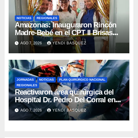
NOTICIAS
REGIONALES
​Amazonas: Inauguraron Rincón
Madre-Bebé en el CPT II Brisas
del Aeropuerto ​Inauguraron
AGO 7, 2026
YENDI BASQUEZ
Rincón
JORNADAS
NOTICIAS
PLAN QUIRÚRGICO NACIONAL
REGIONALES
Reactivaron área quirúrgica del
Hospital Dr. Pedro Del Corral en
Guárico
AGO 7, 2026
YENDI BASQUEZ