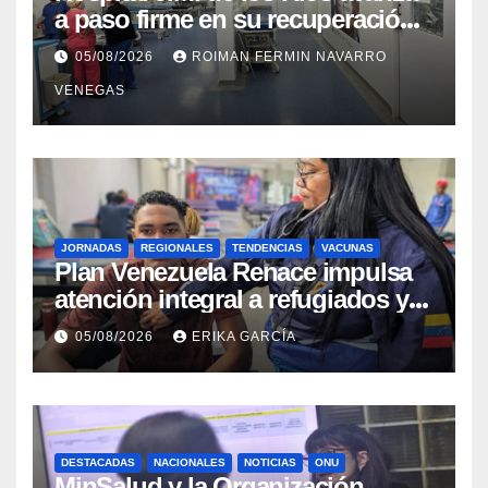
a paso firme en su recuperación
tras los recientes eventos
05/08/2026
ROIMAN FERMIN NAVARRO
sísmicos
VENEGAS
JORNADAS
REGIONALES
TENDENCIAS
VACUNAS
​Plan Venezuela Renace impulsa
atención integral a refugiados y
evaluación de vacunación en
05/08/2026
ERIKA GARCÍA
Aragua
DESTACADAS
NACIONALES
NOTICIAS
ONU
MinSalud y la Organización