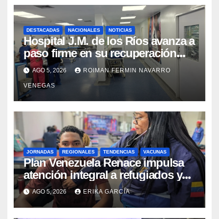
DESTACADAS
NACIONALES
NOTICIAS
Hospital J.M. de los Ríos avanza a
paso firme en su recuperación
tras los recientes eventos
AGO 5, 2026
ROIMAN FERMIN NAVARRO
sísmicos
VENEGAS
JORNADAS
REGIONALES
TENDENCIAS
VACUNAS
​Plan Venezuela Renace impulsa
atención integral a refugiados y
evaluación de vacunación en
AGO 5, 2026
ERIKA GARCÍA
Aragua