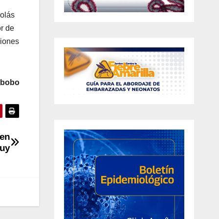
colás
r de
siones
abobo
 en
cuy