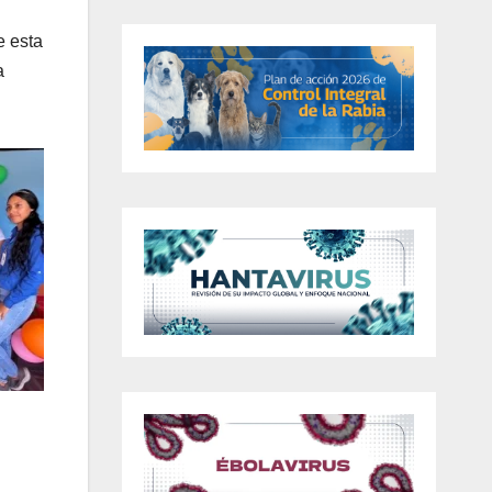
e
e esta
a