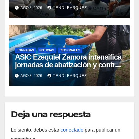
atención a personas con
AGO 8, 2026
YENDI BASQUEZ
discapacidad
JORNADAS
NOTICIAS
REGIONALES
ASIC Ezequiel Zamora intensifica
jornadas de abatización y control
de vectores en comunidades del
AGO 8, 2026
YENDI BASQUEZ
Guárico
Deja una respuesta
Lo siento, debes estar
conectado
para publicar un