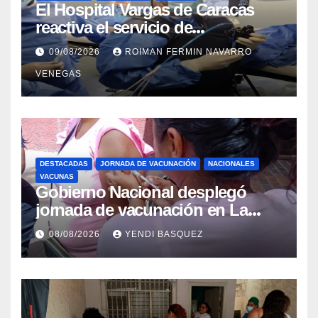
El Hospital Vargas de Caracas
reactiva el servicio de
Colangiopancreatografía
09/08/2026
ROIMAN FERMIN NAVARRO
Retrógrada Endoscópica para
VENEGAS
beneficiar a cientos de pacientes
DESTACADAS
JORNADA DE VACUNACIÓN
NACIONALES
VACUNAS
Gobierno Nacional desplegó
jornada de vacunación en La
Guaira para garantizar protección
08/08/2026
YENDI BASQUEZ
epidemiológica