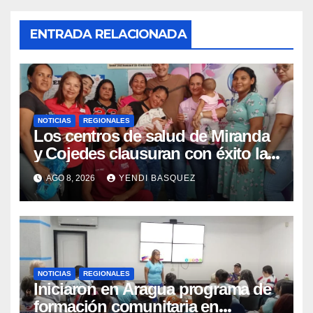
ENTRADA RELACIONADA
NOTICIAS
REGIONALES
Los centros de salud de Miranda
y Cojedes clausuran con éxito la
Semana Mundial de la Lactancia
AGO 8, 2026
YENDI BASQUEZ
Materna
NOTICIAS
REGIONALES
Iniciaron en Aragua programa de
formación comunitaria en