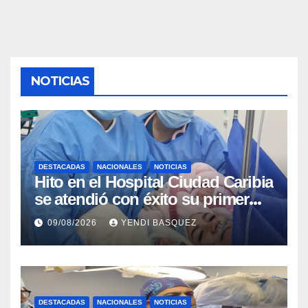
NOTICIAS
DESTACADAS
NACIONALES
NOTICIAS
Hito en el Hospital Ciudad Caribia
se atendió con éxito su primer
parto gemelar
09/08/2026
YENDI BASQUEZ
DESTACADAS
NACIONALES
NOTICIAS