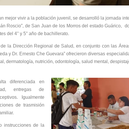
 mejor vivir a la población juvenil, se desarrolló la jornada int
mán Roscio”, de San Juan de los Morros del estado Guárico, d
s del 4° y 5° año de bachillerato.
a de la Dirección Regional de Salud, en conjunto con las Áre
neda y Dr. Ernesto Che Guevara” ofrecieron diversas especiali
l, dermatología, nutrición, odontología, salud mental, despista
lta diferenciada en
dad, entregas de
eptivos. Igualmente
cciones de trasmisión
miliar.
o instrucciones de la