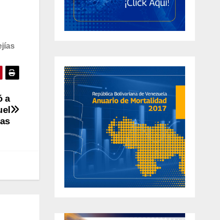
jías
ó a
uel
cas