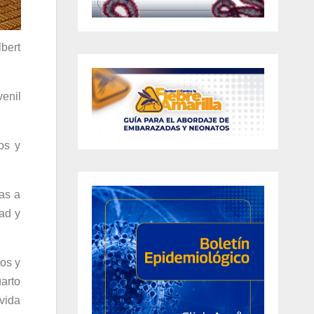
bert
venil
os y
as a
ad y
ros y
arto
 vida