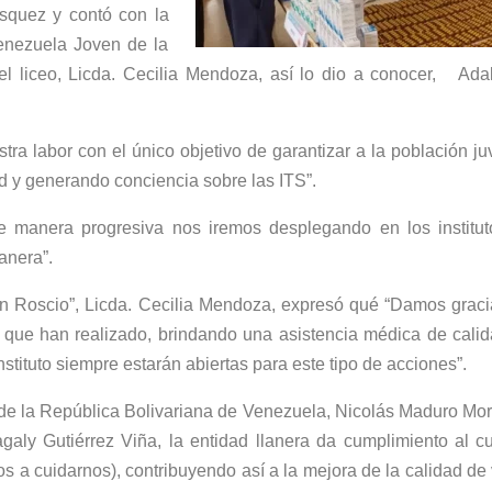
squez y contó con la
Venezuela Joven de la
del liceo, Licda. Cecilia Mendoza, así lo dio a conocer, Adal
tra labor con el único objetivo de garantizar a la población ju
ud y generando conciencia sobre las ITS”.
e manera progresiva nos iremos desplegando en los institut
anera”.
mán Roscio”, Licda. Cecilia Mendoza, expresó qué “Damos graci
a que han realizado, brindando una asistencia médica de calid
instituto siempre estarán abiertas para este tipo de acciones”.
 de la República Bolivariana de Venezuela, Nicolás Maduro Mo
galy Gutiérrez Viña, la entidad llanera da cumplimiento al cu
 a cuidarnos), contribuyendo así a la mejora de la calidad de