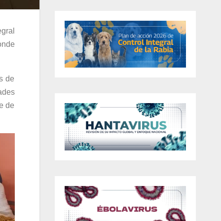
egral
onde
as de
dades
je de